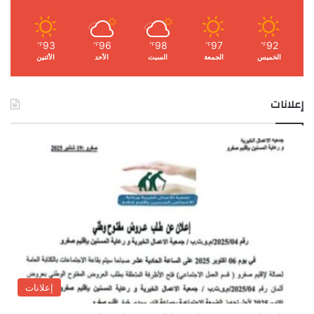
93
96
98
97
92
℉
℉
℉
℉
℉
الخميس
الجمعة
السبت
الأحد
الأثنين
إعلانات
إعلانات