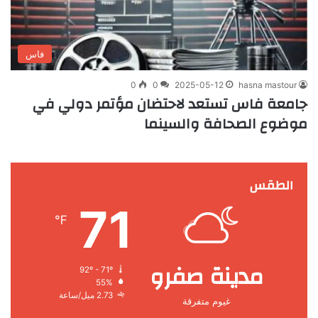
فاس
0
0
2025-05-12
hasna mastour
جامعة فاس تستعد لاحتضان مؤتمر دولي في
موضوع الصحافة والسينما
الطقس
71
℉
مدينة صفرو
92º - 71º
55%
2.73 ميل/ساعة
غيوم متفرقة