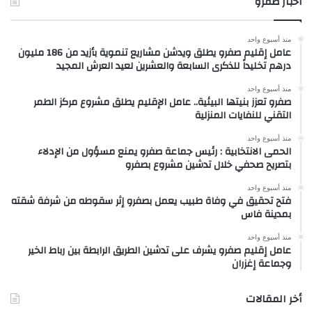
أخبار صفرو
منذ أسبوع واحد
عامل إقليم صفرو يطلق ويدشن مشاريع تنموية بأزيد من 186 مليون
درهم تخليداً للذكرى السابعة والعشرين لعيد العرش المجيد
منذ أسبوع واحد
صفرو تعزز بنيتها البيئية.. عامل الإقليم يطلق مشروع مركز الطمر
التقني للنفايات المنزلية
منذ أسبوع واحد
الحمى الانتخابية : رئيس جماعة صفرو يمنع مسؤول من الإدلاء
بتصريح صحفي خلال تدشين مشروع بصفرو
منذ أسبوع واحد
فتح تحقيق في وفاة طبيب يعمل بصفرو إثر سقوطه من شرفة شقته
بمدينة فاس
منذ أسبوع واحد
عامل إقليم صفرو يشرف على تدشين الطريق الرابطة بين رباط الخير
وجماعة إغزران
أخر المقالات