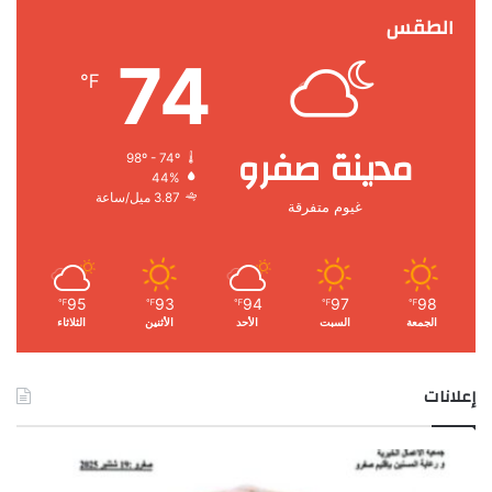
الطقس
74
℉
مدينة صفرو
98º - 74º
44%
3.87 ميل/ساعة
غيوم متفرقة
95
93
94
97
98
℉
℉
℉
℉
℉
الجمعة
السبت
الأحد
الأثنين
الثلاثاء
إعلانات