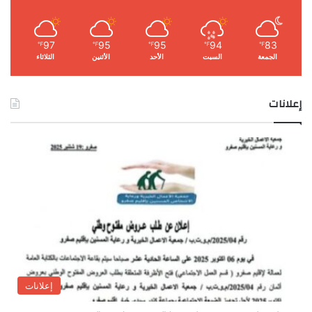
97
95
95
94
83
℉
℉
℉
℉
℉
الجمعة
السبت
الأحد
الأثنين
الثلاثاء
إعلانات
إعلانات