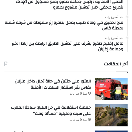
الحمى الانتخابية : رئيس جماعة صفرو يمنع مسؤول من الإدلاء
بتصريح صحفي خلال تدشين مشروع بصفرو
منذ أسبوع واحد
فتح تحقيق في وفاة طبيب يعمل بصفرو إثر سقوطه من شرفة شقته
بمدينة فاس
منذ أسبوع واحد
عامل إقليم صفرو يشرف على تدشين الطريق الرابطة بين رباط الخير
وجماعة إغزران
أخر المقالات
العثور على جثتين في حالة تحلل داخل منزلين
بفاس يثير استنفار السلطات الأمنية
منذ 6 ساعات
جمعية استقلالية في جزر البليار: سيادة المغرب
على سبتة ومليلية “مسألة وقت”
منذ 9 ساعات