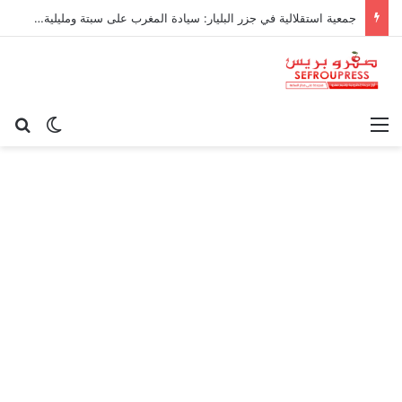
جمعية استقلالية في جزر البليار: سيادة المغرب على سبتة ومليلية “مسألة وقت”
القائمة
بح
الوضع ا