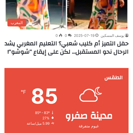
المغرب
يوسف المسكين
2025-07-19
0
0
حفل التميز أم كليب شعبي؟ التعليم المغربي يشد
الرحال نحو المستقبل… لكن على إيقاع “شوشو”!
الطقس
85
℉
مدينة صفرو
85º - 83º
27%
5.99 ميل/ساعة
غيوم متفرقة