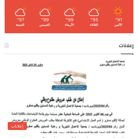
97
99
99
95
91
℉
℉
℉
℉
℉
الأثنين
الثلاثاء
الأربعاء
الخميس
الجمعة
إعلانات
إعلانات