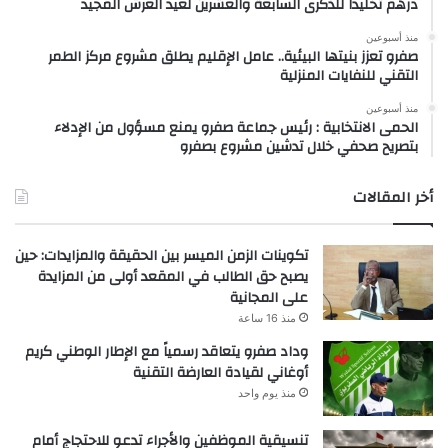
درهم تخليداً للذكرى السابعة والعشرين لعيد العرش المجيد
منذ أسبوعين
صفرو تعزز بنيتها البيئية.. عامل الإقليم يطلق مشروع مركز الطمر
التقني للنفايات المنزلية
منذ أسبوعين
الحمى الانتخابية : رئيس جماعة صفرو يمنع مسؤول من الإدلاء
بتصريح صحفي خلال تدشين مشروع بصفرو
أخر المقالات
تكوينات الزمن الميسر بين الحقيقة والمزايدات: حين
يصبح حق الطالب في المقعد أولى من المزايدة
على المجانية
منذ 16 ساعة
وداد صفرو يتعاقد رسمياً مع الإطار الوطني كريم
أوغاني لقيادة العارضة التقنية
منذ يوم واحد
تنسيقية الموظفين والأجراء تدعو للاحتجاج أمام