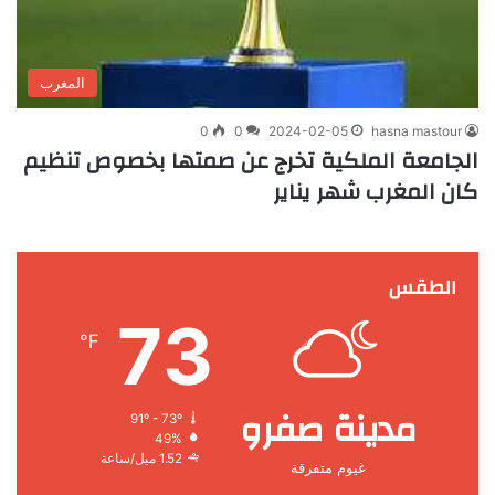
المغرب
0
0
2024-02-05
hasna mastour
الجامعة الملكية تخرج عن صمتها بخصوص تنظيم
كان المغرب شهر يناير
الطقس
73
℉
مدينة صفرو
91º - 73º
49%
1.52 ميل/ساعة
غيوم متفرقة