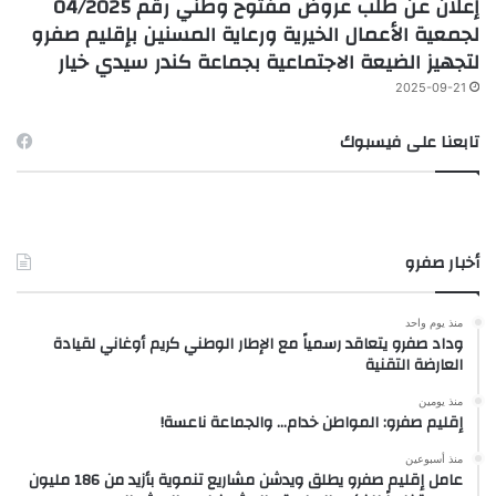
إعلان عن طلب عروض مفتوح وطني رقم 04/2025
لجمعية الأعمال الخيرية ورعاية المسنين بإقليم صفرو
لتجهيز الضيعة الاجتماعية بجماعة كندر سيدي خيار
2025-09-21
تابعنا على فيسبوك
أخبار صفرو
منذ يوم واحد
وداد صفرو يتعاقد رسمياً مع الإطار الوطني كريم أوغاني لقيادة
العارضة التقنية
منذ يومين
إقليم صفرو: المواطن خدام… والجماعة ناعسة!
منذ أسبوعين
عامل إقليم صفرو يطلق ويدشن مشاريع تنموية بأزيد من 186 مليون