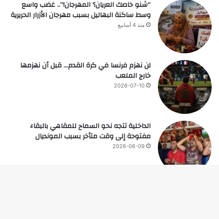
“شنو خاصك العريان؟ المهرجان!”.. غضب واسع
وسط ساكنة البهاليل بسبب مهرجان الأزرار الحريرية
منذ 4 أسابيع
لن نهزم فرنسا في كرة القدم… قبل أن نهزمها
خارج الملعب
2026-07-10
الداخلية تتجه نحو السماح للمقاهي بالبقاء
مفتوحة إلى وقت متأخر بسبب المونديال
2026-06-09
زر
© حقوق النشر 2026، جميع الحقوق محفوظة |