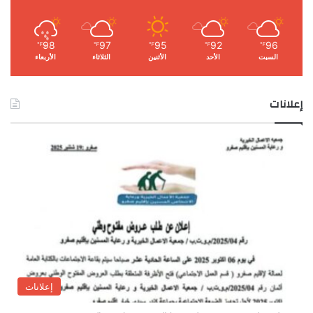
98
97
95
92
96
℉
℉
℉
℉
℉
السبت
الأحد
الأثنين
الثلاثاء
الأربعاء
إعلانات
إعلانات