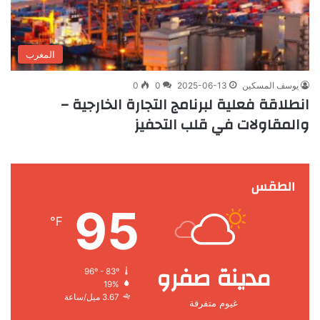
المغرب
يوسف المسكين
2025-06-13
0
0
انطلاقة فعلية لبرنامج التجارة الخارجية –
والمقاولات في قلب التحفيز
الطقس
95
℉
مدينة صفرو
96º - 83º
19%
3.67 ميل/ساعة
غيوم متفرقة