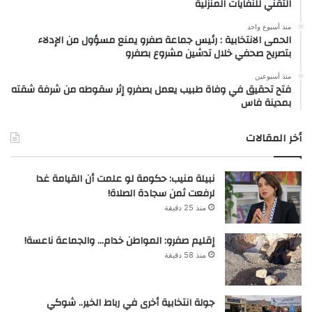
التقني للنفايات المنزلية
منذ أسبوع واحد
الحمى الانتخابية : رئيس جماعة صفرو يمنع مسؤول من الإدلاء
بتصريح صحفي خلال تدشين مشروع بصفرو
منذ أسبوعين
فتح تحقيق في وفاة طبيب يعمل بصفرو إثر سقوطه من شرفة شقته
بمدينة فاس
أخر المقالات
نبيلة منيب: حكومة لو علمت أن القيامة غدا
لرفعت ثمن سجادة الصلاة!
منذ 25 دقيقة
إقليم صفرو: المواطن خدام… والجماعة ناعسة!
منذ 58 دقيقة
جولة انتخابية أخرى في رباط الخير.. شوكي