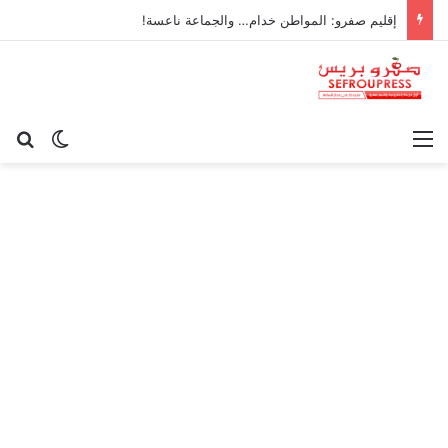
إقليم صفرو: المواطن خدام… والجماعة ناعسة!
القائمة
بح
الوضع ا