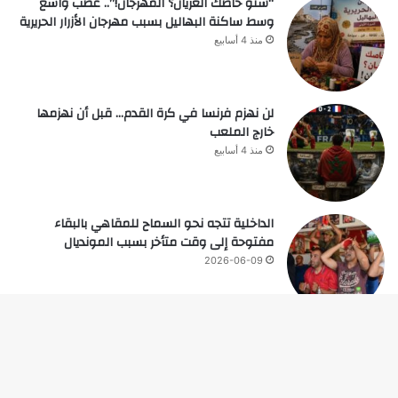
“شنو خاصك العريان؟ المهرجان!”.. غضب واسع
وسط ساكنة البهاليل بسبب مهرجان الأزرار الحريرية
منذ 4 أسابيع
لن نهزم فرنسا في كرة القدم… قبل أن نهزمها
خارج الملعب
منذ 4 أسابيع
الداخلية تتجه نحو السماح للمقاهي بالبقاء
مفتوحة إلى وقت متأخر بسبب المونديال
2026-06-09
زر
© حقوق النشر 2026، جميع الحقوق محفوظة |