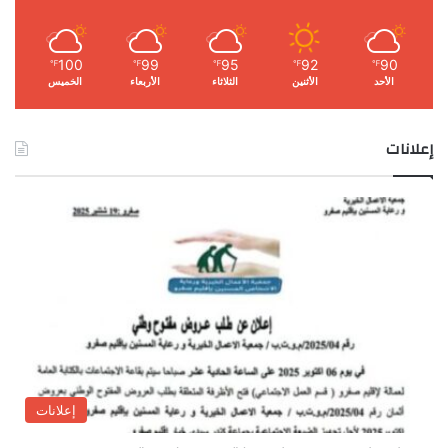
100
99
95
92
90
℉
℉
℉
℉
℉
الأحد
الأثنين
الثلاثاء
الأربعاء
الخميس
إعلانات
إعلانات