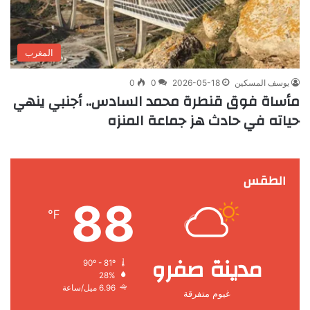
المغرب
يوسف المسكين
2026-05-18
0
0
مأساة فوق قنطرة محمد السادس.. أجنبي ينهي
حياته في حادث هز جماعة المنزه
الطقس
88
℉
مدينة صفرو
90º - 81º
28%
6.96 ميل/ساعة
غيوم متفرقة