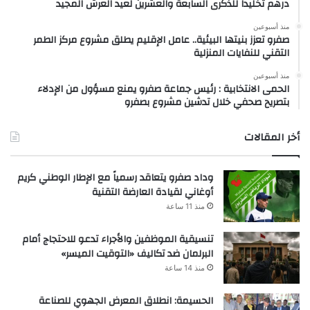
درهم تخليداً للذكرى السابعة والعشرين لعيد العرش المجيد
منذ أسبوعين
صفرو تعزز بنيتها البيئية.. عامل الإقليم يطلق مشروع مركز الطمر
التقني للنفايات المنزلية
منذ أسبوعين
الحمى الانتخابية : رئيس جماعة صفرو يمنع مسؤول من الإدلاء
بتصريح صحفي خلال تدشين مشروع بصفرو
أخر المقالات
وداد صفرو يتعاقد رسمياً مع الإطار الوطني كريم
أوغاني لقيادة العارضة التقنية
منذ 11 ساعة
تنسيقية الموظفين والأجراء تدعو للاحتجاج أمام
البرلمان ضد تكاليف «التوقيت الميسر»
منذ 14 ساعة
الحسيمة: انطلاق المعرض الجهوي للصناعة