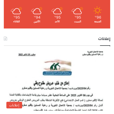
95
94
95
95
96
℉
℉
℉
℉
℉
الجمعة
السبت
الأحد
الأثنين
الثلاثاء
إعلانات
إعلانات