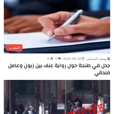
المغرب
يوسف المسكين
2025-08-22
0
0
جدل في طنجة حول رواية عنف بين زبون وعامل
فندقي