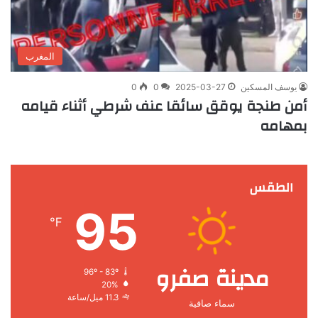
المغرب
يوسف المسكين
2025-03-27
0
0
أمن طنجة يوقق سائقا عنف شرطي أثناء قيامه
بمهامه
الطقس
95
℉
مدينة صفرو
96º - 83º
20%
11.3 ميل/ساعة
سماء صافية