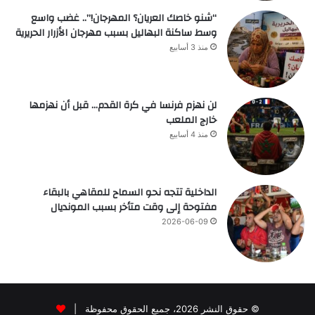
“شنو خاصك العريان؟ المهرجان!”.. غضب واسع
وسط ساكنة البهاليل بسبب مهرجان الأزرار الحريرية
منذ 3 أسابيع
لن نهزم فرنسا في كرة القدم… قبل أن نهزمها
خارج الملعب
منذ 4 أسابيع
الداخلية تتجه نحو السماح للمقاهي بالبقاء
مفتوحة إلى وقت متأخر بسبب المونديال
2026-06-09
© حقوق النشر 2026، جميع الحقوق محفوظة |