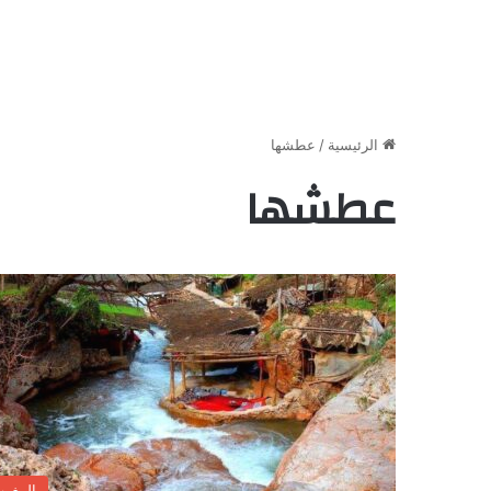
الرئيسية
/
عطشها
عطشها
المغر