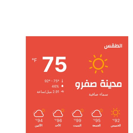
الطقس
75
℉
مدينة صفرو
92º - 75º
46%
2.91 ميل/ساعة
سماء صافية
94
96
99
95
92
℉
℉
℉
℉
℉
الخميس
الجمعة
السبت
الأحد
الأثنين