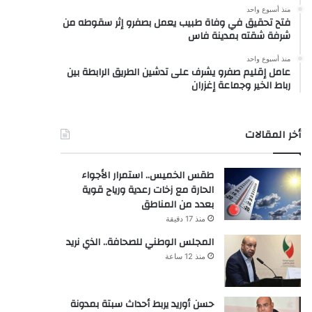
منذ أسبوع واحد
فتح تحقيق في وفاة طبيب يعمل بصفرو إثر سقوطه من
شرفة شقته بمدينة فاس
منذ أسبوع واحد
عامل إقليم صفرو يشرف على تدشين الطريق الرابطة بين
رباط الخير وجماعة إغزران
أخر المقالات
طقس الخميس.. استمرار الأجواء
الحارة مع زخات رعدية ورياح قوية
بعدد من المناطق
منذ 17 دقيقة
المجلس الوطني للصحافة.. الذي نريد
منذ 12 ساعة
حسن أوريد يربط أحداث سبتة بمدونة