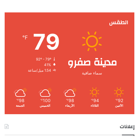
الطقس
79
℉
مدينة صفرو
92º - 79º
41%
1.54 ميل/ساعة
سماء صافية
98
100
98
94
92
℉
℉
℉
℉
℉
الأثنين
الثلاثاء
الأربعاء
الخميس
الجمعة
إعلانات