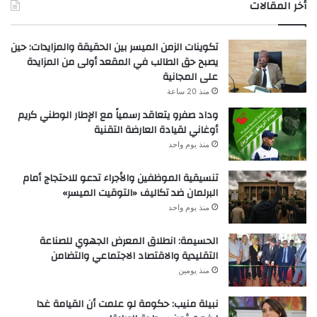
أخر المقالات
تكوينات الزمن الميسر بين الحقيقة والمزايدات: حين
يصبح حق الطالب في المقعد أولى من المزايدة
على المجانية
منذ 20 ساعة
وداد صفرو يتعاقد رسمياً مع الإطار الوطني كريم
أوغاني لقيادة العارضة التقنية
منذ يوم واحد
تنسيقية الموظفين والأجراء تدعو للاحتجاج أمام
البرلمان ضد تكاليف «التوقيت الميسر»
منذ يوم واحد
الحسيمة: انطلاق المعرض الجهوي للصناعة
التقليدية والاقتصاد الاجتماعي والتضامن
منذ يومين
نبيلة منيب: حكومة لو علمت أن القيامة غدا