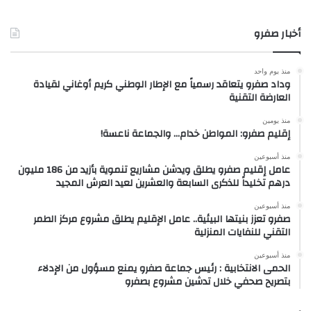
أخبار صفرو
منذ يوم واحد
وداد صفرو يتعاقد رسمياً مع الإطار الوطني كريم أوغاني لقيادة
العارضة التقنية
منذ يومين
إقليم صفرو: المواطن خدام… والجماعة ناعسة!
منذ أسبوعين
عامل إقليم صفرو يطلق ويدشن مشاريع تنموية بأزيد من 186 مليون
درهم تخليداً للذكرى السابعة والعشرين لعيد العرش المجيد
منذ أسبوعين
صفرو تعزز بنيتها البيئية.. عامل الإقليم يطلق مشروع مركز الطمر
التقني للنفايات المنزلية
منذ أسبوعين
الحمى الانتخابية : رئيس جماعة صفرو يمنع مسؤول من الإدلاء
بتصريح صحفي خلال تدشين مشروع بصفرو