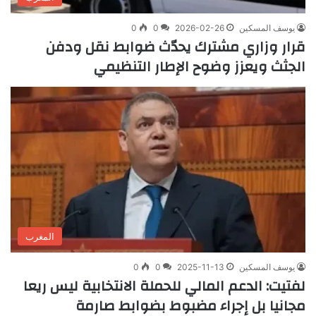
يوسف المسكين
2026-02-26
0
0
قرار وزاري مشترك يحدّث ضوابط نقل ودفن
الجثث ويعزز وضوح الإطار التنظيمي
المغرب
يوسف المسكين
2025-11-13
0
0
لفتيت: الدعم المالي للحملة الانتخابية ليس ريعا
مجانيا بل إجراء مضبوط بضوابط صارمة