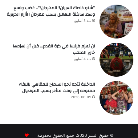
“شنو خاصك العريان؟ المهرجان!”.. غضب واسع
وسط ساكنة البهاليل بسبب مهرجان الأزرار الحريرية
منذ 3 أسابيع
لن نهزم فرنسا في كرة القدم… قبل أن نهزمها
خارج الملعب
منذ 4 أسابيع
الداخلية تتجه نحو السماح للمقاهي بالبقاء
مفتوحة إلى وقت متأخر بسبب المونديال
2026-06-09
© حقوق النشر 2026، جميع الحقوق محفوظة |