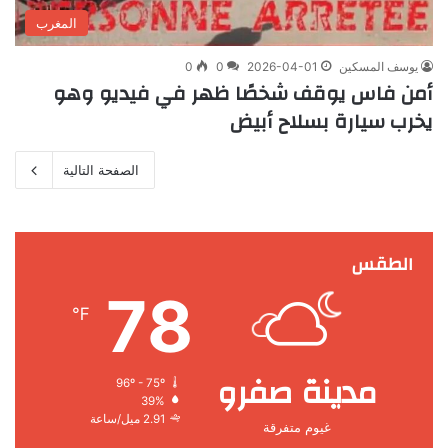
المغرب
يوسف المسكين
2026-04-01
0
0
أمن فاس يوقف شخصًا ظهر في فيديو وهو
يخرب سيارة بسلاح أبيض
الصفحة التالية
الطقس
78
℉
مدينة صفرو
96º - 75º
39%
2.91 ميل/ساعة
غيوم متفرقة