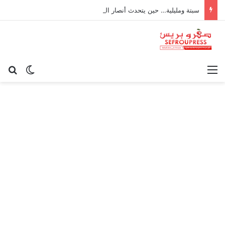
سبتة ومليلية… حين يتحدث أنصار الديمقراطية بلسان الاستعمار
القائمة
بح
الوضع ا