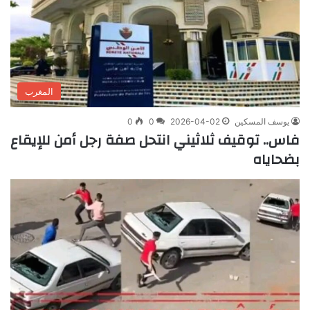
المغرب
يوسف المسكين
2026-04-02
0
0
فاس.. توقيف ثلاثيني انتحل صفة رجل أمن للإيقاع
بضحاياه