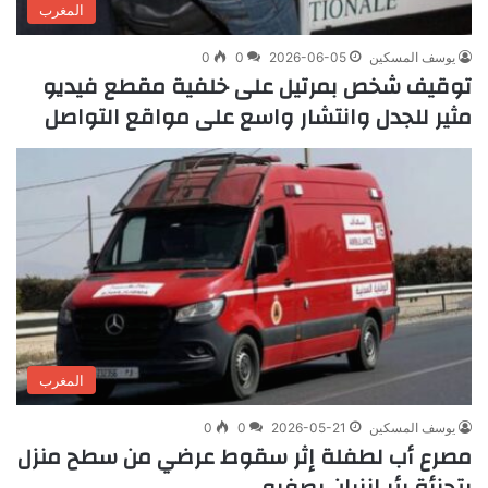
المغرب
يوسف المسكين
2026-06-05
0
0
توقيف شخص بمرتيل على خلفية مقطع فيديو
مثير للجدل وانتشار واسع على مواقع التواصل
المغرب
يوسف المسكين
2026-05-21
0
0
مصرع أب لطفلة إثر سقوط عرضي من سطح منزل
بتجزئة بئر انزران بصفرو