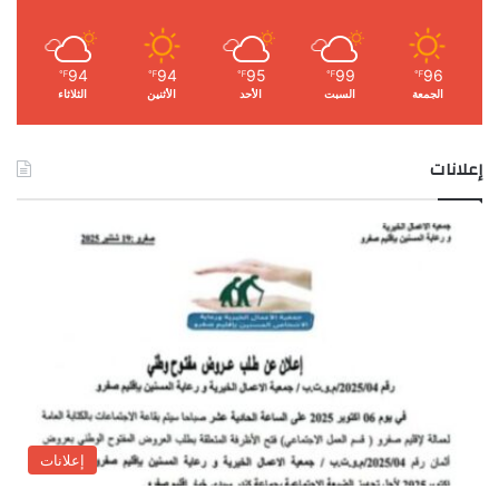
94
94
95
99
96
℉
℉
℉
℉
℉
الجمعة
السبت
الأحد
الأثنين
الثلاثاء
إعلانات
إعلانات