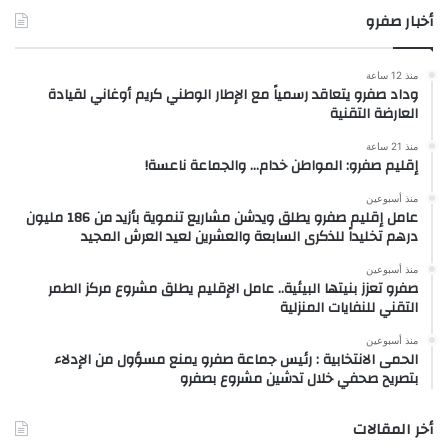
أخبار صفرو
منذ 12 ساعة
وداد صفرو يتعاقد رسمياً مع الإطار الوطني كريم أوغاني لقيادة
العارضة التقنية
منذ 21 ساعة
إقليم صفرو: المواطن خدام… والجماعة ناعسة!
منذ أسبوعين
عامل إقليم صفرو يطلق ويدشن مشاريع تنموية بأزيد من 186 مليون
درهم تخليداً للذكرى السابعة والعشرين لعيد العرش المجيد
منذ أسبوعين
صفرو تعزز بنيتها البيئية.. عامل الإقليم يطلق مشروع مركز الطمر
التقني للنفايات المنزلية
منذ أسبوعين
الحمى الانتخابية : رئيس جماعة صفرو يمنع مسؤول من الإدلاء
بتصريح صحفي خلال تدشين مشروع بصفرو
أخر المقالات