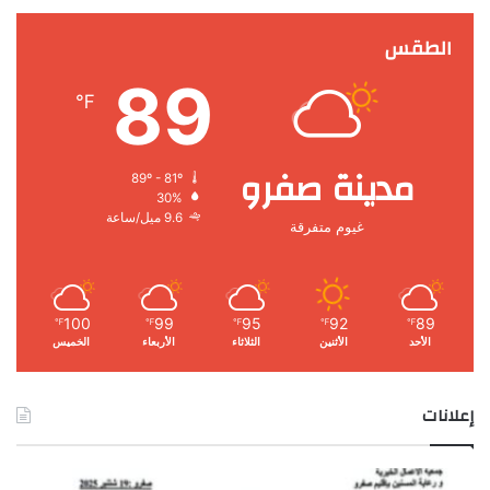
الطقس
89
℉
مدينة صفرو
89º - 81º
30%
9.6 ميل/ساعة
غيوم متفرقة
100
99
95
92
89
℉
℉
℉
℉
℉
الأحد
الأثنين
الثلاثاء
الأربعاء
الخميس
إعلانات