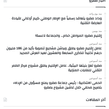
أخبار صفرو
منذ يوم واحد
وداد صفرو يتعاقد رسمياً مع الإطار الوطني كريم أوغاني لقيادة
العارضة التقنية
منذ يومين
إقليم صفرو: المواطن خدام… والجماعة ناعسة!
منذ أسبوعين
عامل إقليم صفرو يطلق ويدشن مشاريع تنموية بأزيد من 186 مليون
درهم تخليداً للذكرى السابعة والعشرين لعيد العرش المجيد
منذ أسبوعين
صفرو تعزز بنيتها البيئية.. عامل الإقليم يطلق مشروع مركز الطمر
التقني للنفايات المنزلية
منذ أسبوعين
الحمى الانتخابية : رئيس جماعة صفرو يمنع مسؤول من الإدلاء
بتصريح صحفي خلال تدشين مشروع بصفرو
أخر المقالات