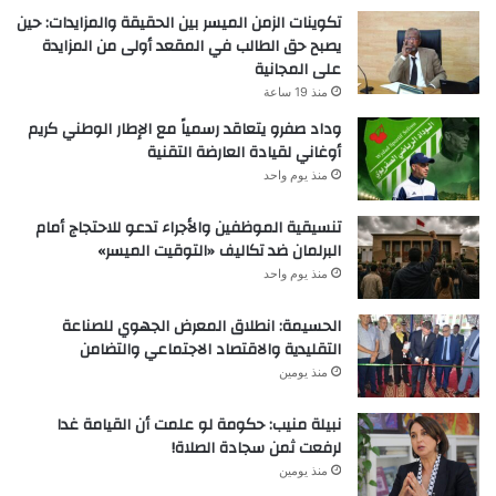
تكوينات الزمن الميسر بين الحقيقة والمزايدات: حين
يصبح حق الطالب في المقعد أولى من المزايدة
على المجانية
منذ 19 ساعة
وداد صفرو يتعاقد رسمياً مع الإطار الوطني كريم
أوغاني لقيادة العارضة التقنية
منذ يوم واحد
تنسيقية الموظفين والأجراء تدعو للاحتجاج أمام
البرلمان ضد تكاليف «التوقيت الميسر»
منذ يوم واحد
الحسيمة: انطلاق المعرض الجهوي للصناعة
التقليدية والاقتصاد الاجتماعي والتضامن
منذ يومين
نبيلة منيب: حكومة لو علمت أن القيامة غدا
لرفعت ثمن سجادة الصلاة!
منذ يومين