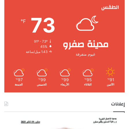
الطقس
73
℉
مدينة صفرو
91º - 73º
45%
1.43 ميل/ساعة
غيوم متفرقة
97
99
99
95
91
℉
℉
℉
℉
℉
الأثنين
الثلاثاء
الأربعاء
الخميس
الجمعة
إعلانات