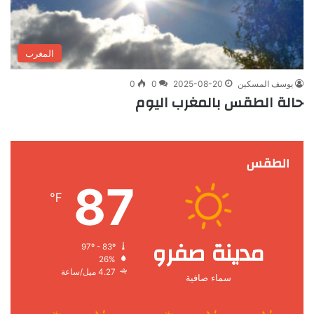
المغرب
يوسف المسكين
2025-08-20
0
0
حالة الطقس بالمغرب اليوم
الطقس
87
℉
مدينة صفرو
97º - 83º
26%
4.27 ميل/ساعة
سماء صافية