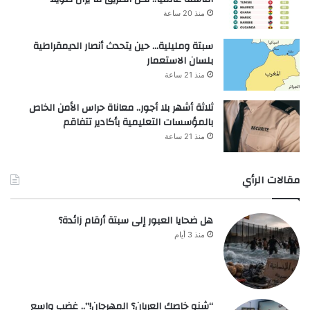
منذ 20 ساعة
سبتة ومليلية… حين يتحدث أنصار الديمقراطية
بلسان الاستعمار
منذ 21 ساعة
ثلاثة أشهر بلا أجور.. معاناة حراس الأمن الخاص
بالمؤسسات التعليمية بأكادير تتفاقم
منذ 21 ساعة
مقالات الرأي
هل ضحايا العبور إلى سبتة أرقام زائدة؟
منذ 3 أيام
“شنو خاصك العريان؟ المهرجان!”.. غضب واسع