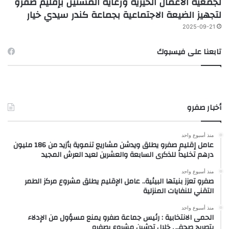
لجمعية الأعمال الخيرية ورعاية المسنين بإقليم صفرو
لتجهيز الضيعة الاجتماعية بجماعة كندر سيدي خيار
2025-09-21
تابعنا على فيسبوك
أخبار صفرو
منذ أسبوع واحد
عامل إقليم صفرو يطلق ويدشن مشاريع تنموية بأزيد من 186 مليون
درهم تخليداً للذكرى السابعة والعشرين لعيد العرش المجيد
منذ أسبوع واحد
صفرو تعزز بنيتها البيئية.. عامل الإقليم يطلق مشروع مركز الطمر
التقني للنفايات المنزلية
منذ أسبوع واحد
الحمى الانتخابية : رئيس جماعة صفرو يمنع مسؤول من الإدلاء
بتصريح صحفي خلال تدشين مشروع بصفرو