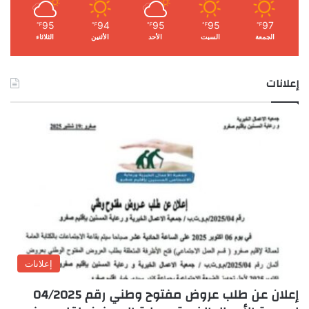
95
94
95
95
97
℉
℉
℉
℉
℉
الجمعة
السبت
الأحد
الأثنين
الثلاثاء
إعلانات
إعلانات
إعلان عن طلب عروض مفتوح وطني رقم 04/2025