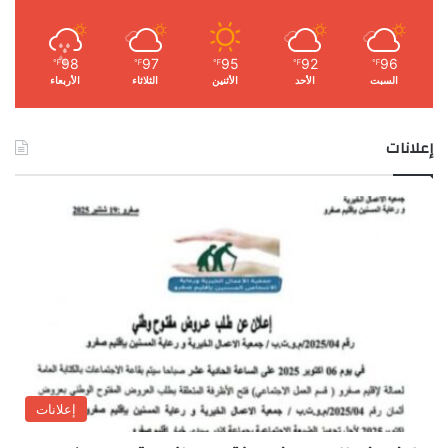
98
97
95
92
96
℉
℉
℉
℉
℉
السبت
الأحد
الأثنين
الثلاثاء
الأربعاء
إعلانات
إعلانات