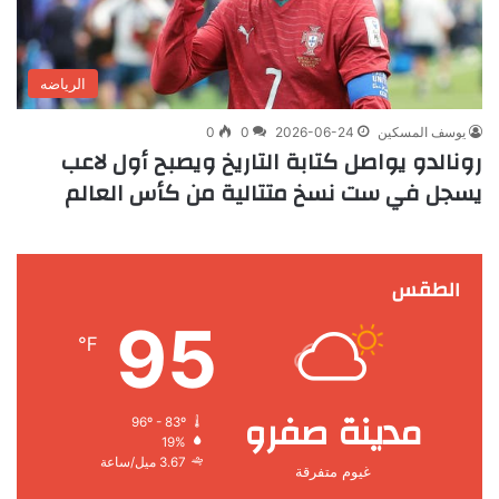
الرياضه
يوسف المسكين
2026-06-24
0
0
رونالدو يواصل كتابة التاريخ ويصبح أول لاعب
يسجل في ست نسخ متتالية من كأس العالم
الطقس
95
℉
مدينة صفرو
96º - 83º
19%
3.67 ميل/ساعة
غيوم متفرقة