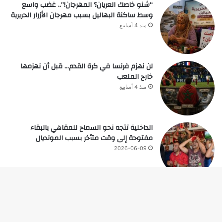
“شنو خاصك العريان؟ المهرجان!”.. غضب واسع
وسط ساكنة البهاليل بسبب مهرجان الأزرار الحريرية
منذ 4 أسابيع
لن نهزم فرنسا في كرة القدم… قبل أن نهزمها
خارج الملعب
منذ 4 أسابيع
الداخلية تتجه نحو السماح للمقاهي بالبقاء
مفتوحة إلى وقت متأخر بسبب المونديال
2026-06-09
زر
© حقوق النشر 2026، جميع الحقوق محفوظة |