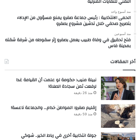
التقني للنفايات المنزلية
منذ أسبوع واحد
الحمى الانتخابية : رئيس جماعة صفرو يمنع مسؤول من الإدلاء
بتصريح صحفي خلال تدشين مشروع بصفرو
منذ أسبوعين
فتح تحقيق في وفاة طبيب يعمل بصفرو إثر سقوطه من شرفة شقته
بمدينة فاس
أخر المقالات
نبيلة منيب: حكومة لو علمت أن القيامة غدا
لرفعت ثمن سجادة الصلاة!
منذ 26 دقيقة
إقليم صفرو: المواطن خدام… والجماعة ناعسة!
منذ 59 دقيقة
جولة انتخابية أخرى في رباط الخير.. شوكي