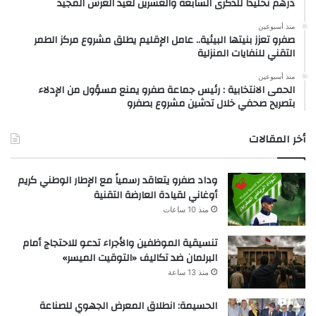
درهم تخليداً للذكرى السابعة والعشرين لعيد العرش المجيد
منذ أسبوعين
صفرو تعزز بنيتها البيئية.. عامل الإقليم يطلق مشروع مركز الطمر
التقني للنفايات المنزلية
منذ أسبوعين
الحمى الانتخابية : رئيس جماعة صفرو يمنع مسؤول من الإدلاء
بتصريح صحفي خلال تدشين مشروع بصفرو
أخر المقالات
وداد صفرو يتعاقد رسمياً مع الإطار الوطني كريم
أوغاني لقيادة العارضة التقنية
منذ 10 ساعات
تنسيقية الموظفين والأجراء تدعو للاحتجاج أمام
البرلمان ضد تكاليف «التوقيت الميسر»
منذ 13 ساعة
الحسيمة: انطلاق المعرض الجهوي للصناعة