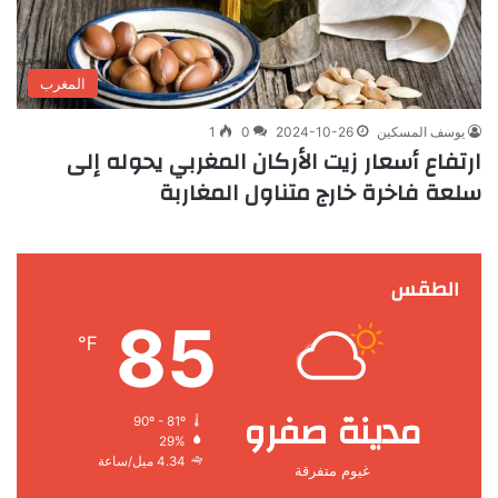
المغرب
يوسف المسكين
2024-10-26
0
1
ارتفاع أسعار زيت الأركان المغربي يحوله إلى
سلعة فاخرة خارج متناول المغاربة
الطقس
85
℉
مدينة صفرو
90º - 81º
29%
4.34 ميل/ساعة
غيوم متفرقة