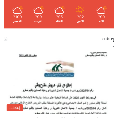
100
99
95
92
90
℉
℉
℉
℉
℉
الأحد
الأثنين
الثلاثاء
الأربعاء
الخميس
إعلانات
إعلانات