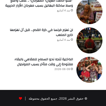
“شنو خاصك العريان؟ المهرجان!”.. غضب واسع
وسط ساكنة البهاليل بسبب مهرجان الأزرار الحريرية
منذ 4 أسابيع
لن نهزم فرنسا في كرة القدم… قبل أن نهزمها
خارج الملعب
منذ 4 أسابيع
الداخلية تتجه نحو السماح للمقاهي بالبقاء
مفتوحة إلى وقت متأخر بسبب المونديال
2026-06-09
© حقوق النشر 2026، جميع الحقوق محفوظة |