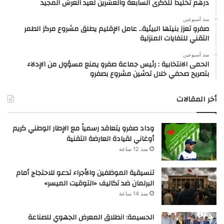
درهم تخليداً للذكرى السابعة والعشرين لعيد العرش المجيد
منذ أسبوعين
صفرو تعزز بنيتها البيئية.. عامل الإقليم يطلق مشروع مركز الطمر
التقني للنفايات المنزلية
منذ أسبوعين
الحمى الانتخابية : رئيس جماعة صفرو يمنع مسؤول من الإدلاء
بتصريح صحفي خلال تدشين مشروع بصفرو
أخر المقالات
وداد صفرو يتعاقد رسمياً مع الإطار الوطني كريم
أوغاني لقيادة العارضة التقنية
منذ 12 ساعة
تنسيقية الموظفين والأجراء تدعو للاحتجاج أمام
البرلمان ضد تكاليف «التوقيت الميسر»
منذ 14 ساعة
الحسيمة: انطلاق المعرض الجهوي للصناعة