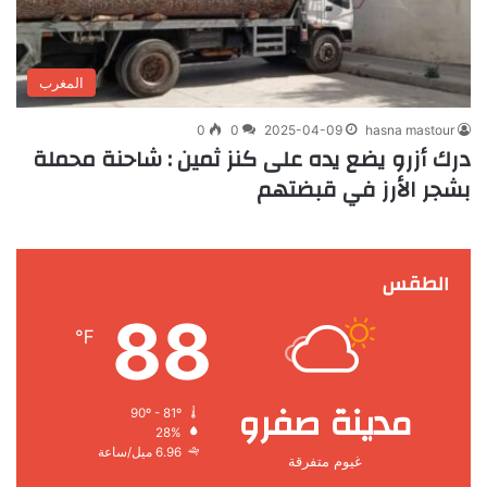
المغرب
0
0
2025-04-09
hasna mastour
درك أزرو يضع يده على كنز ثمين : شاحنة محملة
بشجر الأرز في قبضتهم
الطقس
88
℉
مدينة صفرو
90º - 81º
28%
6.96 ميل/ساعة
غيوم متفرقة