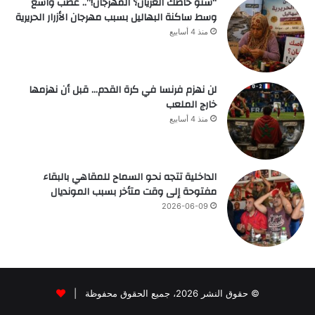
“شنو خاصك العريان؟ المهرجان!”.. غضب واسع
وسط ساكنة البهاليل بسبب مهرجان الأزرار الحريرية
منذ 4 أسابيع
لن نهزم فرنسا في كرة القدم… قبل أن نهزمها
خارج الملعب
منذ 4 أسابيع
الداخلية تتجه نحو السماح للمقاهي بالبقاء
مفتوحة إلى وقت متأخر بسبب المونديال
2026-06-09
© حقوق النشر 2026، جميع الحقوق محفوظة |