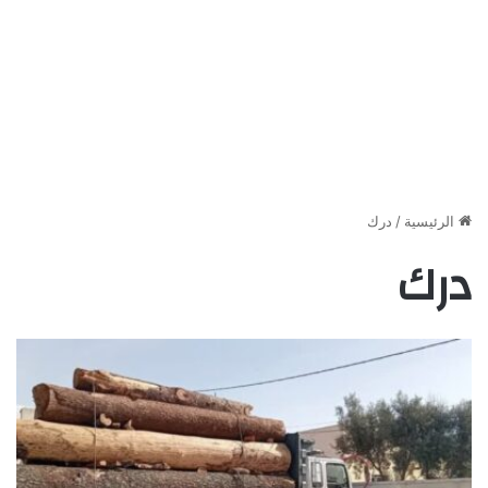
الرئيسية
/
درك
درك