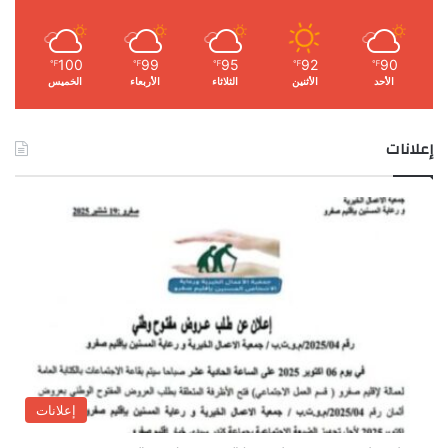
100
99
95
92
90
℉
℉
℉
℉
℉
الأحد
الأثنين
الثلاثاء
الأربعاء
الخميس
إعلانات
إعلانات