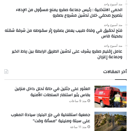
منذ أسبوع واحد
الحمى الانتخابية : رئيس جماعة صفرو يمنع مسؤول من الإدلاء
بتصريح صحفي خلال تدشين مشروع بصفرو
منذ أسبوع واحد
فتح تحقيق في وفاة طبيب يعمل بصفرو إثر سقوطه من شرفة شقته
بمدينة فاس
منذ أسبوع واحد
عامل إقليم صفرو يشرف على تدشين الطريق الرابطة بين رباط الخير
وجماعة إغزران
أخر المقالات
العثور على جثتين في حالة تحلل داخل منزلين
بفاس يثير استنفار السلطات الأمنية
منذ 9 ساعات
جمعية استقلالية في جزر البليار: سيادة المغرب
على سبتة ومليلية “مسألة وقت”
منذ 11 ساعة