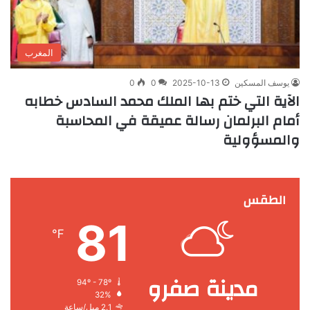
المغرب
يوسف المسكين
2025-10-13
0
0
الآية التي ختم بها الملك محمد السادس خطابه
أمام البرلمان رسالة عميقة في المحاسبة
والمسؤولية
الطقس
81
℉
مدينة صفرو
94º - 78º
32%
2.1 ميل/ساعة