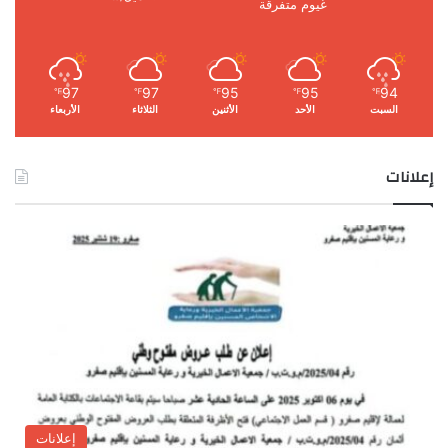
غيوم متفرقة
97
97
95
95
94
℉
℉
℉
℉
℉
السبت
الأحد
الأثنين
الثلاثاء
الأربعاء
إعلانات
إعلانات