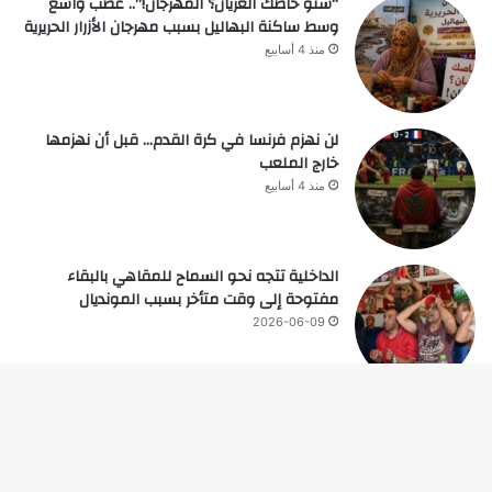
“شنو خاصك العريان؟ المهرجان!”.. غضب واسع
وسط ساكنة البهاليل بسبب مهرجان الأزرار الحريرية
منذ 4 أسابيع
لن نهزم فرنسا في كرة القدم… قبل أن نهزمها
خارج الملعب
منذ 4 أسابيع
الداخلية تتجه نحو السماح للمقاهي بالبقاء
مفتوحة إلى وقت متأخر بسبب المونديال
2026-06-09
زر
© حقوق النشر 2026، جميع الحقوق محفوظة |