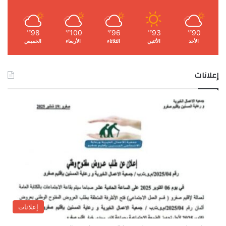
98
100
96
93
90
℉
℉
℉
℉
℉
الأحد
الأثنين
الثلاثاء
الأربعاء
الخميس
إعلانات
إعلانات