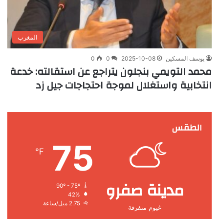
المغرب
يوسف المسكين
2025-10-08
0
0
محمد التويمي بنجلون يتراجع عن استقالته: خدعة
انتخابية واستغلال لموجة احتجاجات جيل زد
الطقس
75
℉
مدينة صفرو
90º - 75º
42%
2.75 ميل/ساعة
غيوم متفرقة