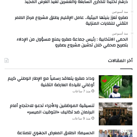
درهم تخليداً للذكرى السابعة والعشرين لعيد العرش المجيد
منذ أسبوعين
صفرو تعزز بنيتها البيئية.. عامل الإقليم يطلق مشروع مركز الطمر
التقني للنفايات المنزلية
منذ أسبوعين
الحمى الانتخابية : رئيس جماعة صفرو يمنع مسؤول من الإدلاء
بتصريح صحفي خلال تدشين مشروع بصفرو
أخر المقالات
وداد صفرو يتعاقد رسمياً مع الإطار الوطني كريم
أوغاني لقيادة العارضة التقنية
منذ 7 ساعات
تنسيقية الموظفين والأجراء تدعو للاحتجاج أمام
البرلمان ضد تكاليف «التوقيت الميسر»
منذ 9 ساعات
الحسيمة: انطلاق المعرض الجهوي للصناعة