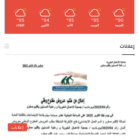
95
94
95
95
90
℉
℉
℉
℉
℉
الجمعة
السبت
الأحد
الأثنين
الثلاثاء
إعلانات
إعلانات