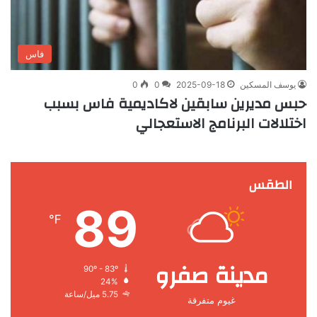
فاس
يوسف المسكين
2025-09-18
0
0
حبس مديرين سابقين لاكاديمية فاس بسبب
اختلالات البرنامج الاستعجالي
الطقس
89
℉
مدينة صفرو
90º - 83º
24%
5.75 ميل/ساعة
غيوم متفرقة