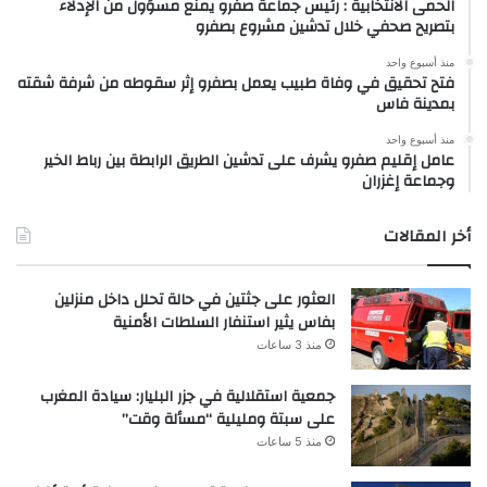
الحمى الانتخابية : رئيس جماعة صفرو يمنع مسؤول من الإدلاء
بتصريح صحفي خلال تدشين مشروع بصفرو
منذ أسبوع واحد
فتح تحقيق في وفاة طبيب يعمل بصفرو إثر سقوطه من شرفة شقته
بمدينة فاس
منذ أسبوع واحد
عامل إقليم صفرو يشرف على تدشين الطريق الرابطة بين رباط الخير
وجماعة إغزران
أخر المقالات
العثور على جثتين في حالة تحلل داخل منزلين
بفاس يثير استنفار السلطات الأمنية
منذ 3 ساعات
جمعية استقلالية في جزر البليار: سيادة المغرب
على سبتة ومليلية “مسألة وقت”
منذ 5 ساعات