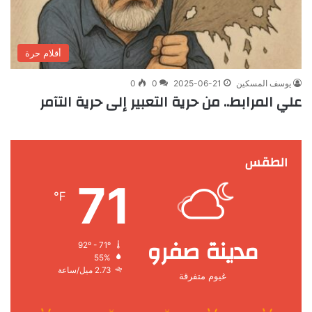
أقلام حرة
يوسف المسكين
2025-06-21
0
0
علي المرابط.. من حرية التعبير إلى حرية التآمر
الطقس
71
℉
مدينة صفرو
92º - 71º
55%
2.73 ميل/ساعة
غيوم متفرقة