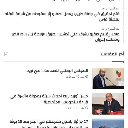
منذ أسبوع واحد
فتح تحقيق في وفاة طبيب يعمل بصفرو إثر سقوطه من شرفة شقته
بمدينة فاس
منذ أسبوع واحد
عامل إقليم صفرو يشرف على تدشين الطريق الرابطة بين رباط الخير
وجماعة إغزران
أخر المقالات
المجلس الوطني للصحافة.. الذي نريد
منذ 10 ساعات
حسن أوريد يربط أحداث سبتة بمدونة الأسرة في
قراءة للتحولات الاجتماعية
منذ 16 ساعة
17 جزائريًا يلقون مصرعهم في البحر بعد 15 يومًا
من التيه خلال محاولة الهجرة إلى إسبانيا