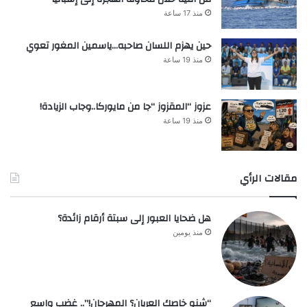
منذ 17 ساعة
حين يهزم اللسان صاحبه…ياسمين المغور تعوي
منذ 19 ساعة
عزوز “المقزوز “جا من مايوركا..وجاب الزيادة!
منذ 19 ساعة
مقالات الرأي
هل ضحايا العبور إلى سبتة أرقام زائدة؟
منذ يومين
“شنو خاصك العريان؟ المهرجان!”.. غضب واسع