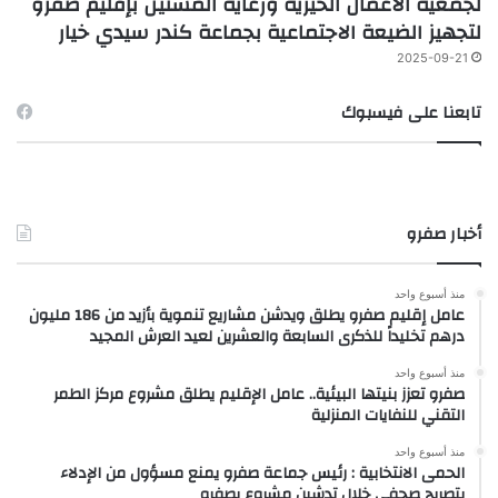
لجمعية الأعمال الخيرية ورعاية المسنين بإقليم صفرو
لتجهيز الضيعة الاجتماعية بجماعة كندر سيدي خيار
2025-09-21
تابعنا على فيسبوك
أخبار صفرو
منذ أسبوع واحد
عامل إقليم صفرو يطلق ويدشن مشاريع تنموية بأزيد من 186 مليون
درهم تخليداً للذكرى السابعة والعشرين لعيد العرش المجيد
منذ أسبوع واحد
صفرو تعزز بنيتها البيئية.. عامل الإقليم يطلق مشروع مركز الطمر
التقني للنفايات المنزلية
منذ أسبوع واحد
الحمى الانتخابية : رئيس جماعة صفرو يمنع مسؤول من الإدلاء
بتصريح صحفي خلال تدشين مشروع بصفرو