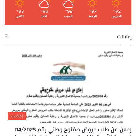
93
96
98
97
92
℉
℉
℉
℉
℉
الخميس
الجمعة
السبت
الأحد
الأثنين
إعلانات
إعلانات
إعلان عن طلب عروض مفتوح وطني رقم 04/2025