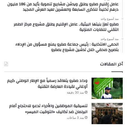
عامل إقليم صفرو يطلق ويدشن مشاريع تنموية بأزيد من 186 مليون
درهم تخليداً للذكرى السابعة والعشرين لعيد العرش المجيد
منذ أسبوع واحد
صفرو تعزز بنيتها البيئية.. عامل الإقليم يطلق مشروع مركز الطمر
التقني للنفايات المنزلية
منذ أسبوع واحد
الحمى الانتخابية : رئيس جماعة صفرو يمنع مسؤول من الإدلاء
بتصريح صحفي خلال تدشين مشروع بصفرو
أخر المقالات
وداد صفرو يتعاقد رسمياً مع الإطار الوطني كريم
أوغاني لقيادة العارضة التقنية
منذ 30 دقيقة
تنسيقية الموظفين والأجراء تدعو للاحتجاج أمام
البرلمان ضد تكاليف «التوقيت الميسر»
منذ 3 ساعات