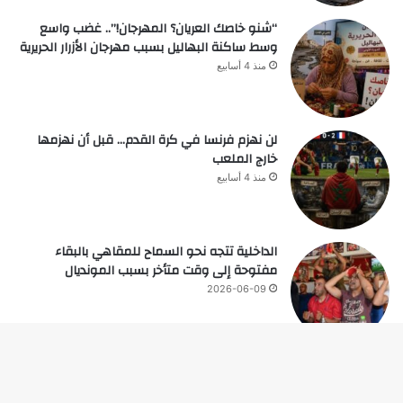
“شنو خاصك العريان؟ المهرجان!”.. غضب واسع
وسط ساكنة البهاليل بسبب مهرجان الأزرار الحريرية
منذ 4 أسابيع
لن نهزم فرنسا في كرة القدم… قبل أن نهزمها
خارج الملعب
منذ 4 أسابيع
الداخلية تتجه نحو السماح للمقاهي بالبقاء
مفتوحة إلى وقت متأخر بسبب المونديال
2026-06-09
زر
© حقوق النشر 2026، جميع الحقوق محفوظة |