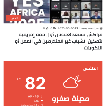
المغرب
0
0
2025-05-05
hasna mastour
مراكش تستعد لاحتضان أول قمة إفريقية
لتمكين الشباب غير المنخرطين في العمل أو
التكوينت
الطقس
82
℉
مدينة صفرو
91º - 76º
32%
3.42 ميل/ساعة