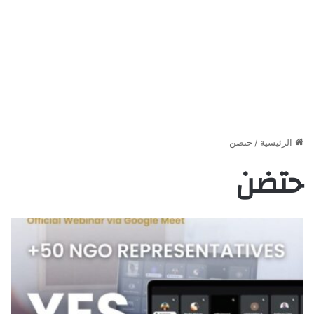
الرئيسية
/
حتضن
حتضن