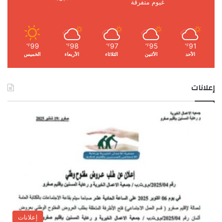
غيوم متفرقة
99
98
97
95
91
℉
℉
℉
℉
℉
الأحد
الأثنين
الثلاثاء
الأربعاء
الخميس
إعلانات
إعلانات