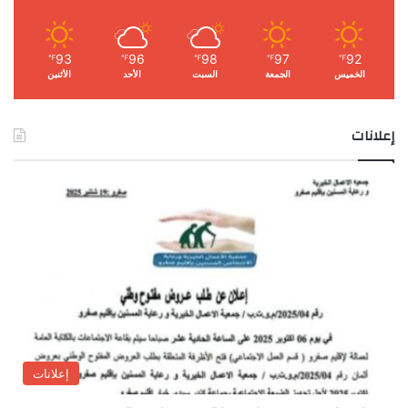
93
96
98
97
92
℉
℉
℉
℉
℉
الخميس
الجمعة
السبت
الأحد
الأثنين
إعلانات
إعلانات