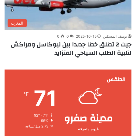
المغرب
يوسف المسكين
2025-10-15
0
0
جيت 2 تطلق خطا جديدا بين نيوكاسل ومراكش
لتلبية الطلب السياحي المتزايد
الطقس
71
℉
مدينة صفرو
92º - 71º
55%
2.73 ميل/ساعة
غيوم متفرقة