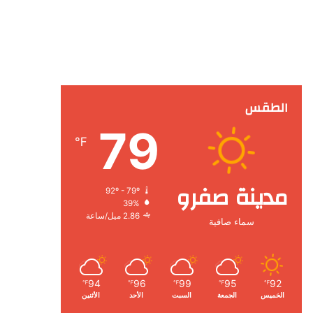
الطقس
79
℉
مدينة صفرو
92º - 79º
39%
2.86 ميل/ساعة
سماء صافية
94
96
99
95
92
℉
℉
℉
℉
℉
الخميس
الجمعة
السبت
الأحد
الأثنين