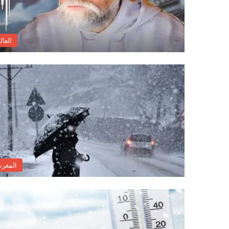
العال
المغر