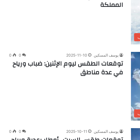
المملكة
ب
يوسف المسكين
2025-11-10
0
0
توقعات الطقس ليوم الإثنين: ضباب ورياح
في عدة مناطق
ب
يوسف المسكين
2025-10-11
0
0
توقعات طقس السبت.. أمطار رعدية ورياح