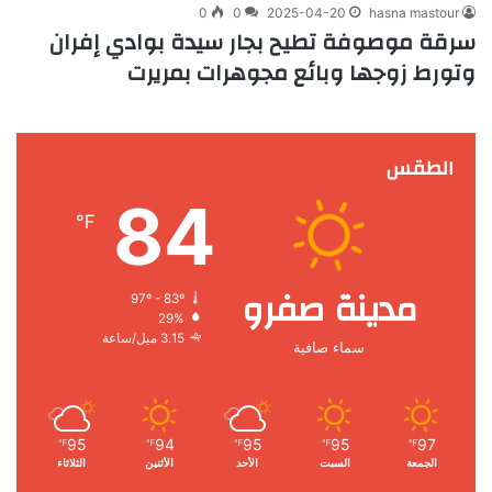
0
0
2025-04-20
hasna mastour
سرقة موصوفة تطيح بجار سيدة بوادي إفران
وتورط زوجها وبائع مجوهرات بمريرت
الطقس
84
℉
مدينة صفرو
97º - 83º
29%
3.15 ميل/ساعة
سماء صافية
95
94
95
95
97
℉
℉
℉
℉
℉
الجمعة
السبت
الأحد
الأثنين
الثلاثاء