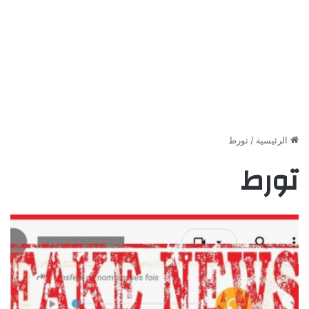
الرئيسية
/
تورط
تورط