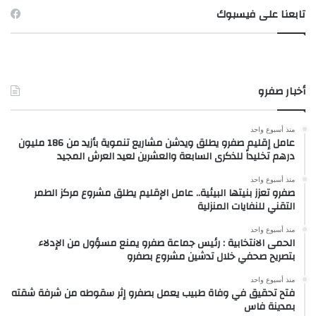
تابعنا على فيسبوك
أخبار صفرو
منذ أسبوع واحد
عامل إقليم صفرو يطلق ويدشن مشاريع تنموية بأزيد من 186 مليون
درهم تخليداً للذكرى السابعة والعشرين لعيد العرش المجيد
منذ أسبوع واحد
صفرو تعزز بنيتها البيئية.. عامل الإقليم يطلق مشروع مركز الطمر
التقني للنفايات المنزلية
منذ أسبوع واحد
الحمى الانتخابية : رئيس جماعة صفرو يمنع مسؤول من الإدلاء
بتصريح صحفي خلال تدشين مشروع بصفرو
منذ أسبوع واحد
فتح تحقيق في وفاة طبيب يعمل بصفرو إثر سقوطه من شرفة شقته
بمدينة فاس