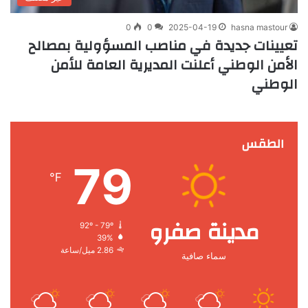
0
0
2025-04-19
hasna mastour
تعيينات جديدة في مناصب المسؤولية بمصالح
الأمن الوطني أعلنت المديرية العامة للأمن
الوطني
الطقس
79
℉
مدينة صفرو
92º - 79º
39%
2.86 ميل/ساعة
سماء صافية