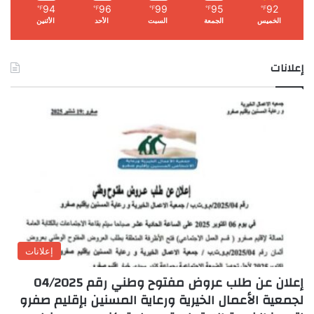
94
96
99
95
92
℉
℉
℉
℉
℉
الخميس
الجمعة
السبت
الأحد
الأثنين
إعلانات
إعلانات
إعلان عن طلب عروض مفتوح وطني رقم 04/2025
لجمعية الأعمال الخيرية ورعاية المسنين بإقليم صفرو