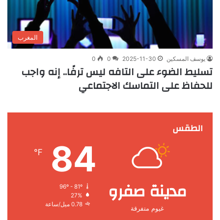
المغرب
يوسف المسكين
2025-11-30
0
0
تسليط الضوء على التافه ليس ترفًا.. إنه واجب
للحفاظ على التماسك الاجتماعي
الطقس
84
℉
مدينة صفرو
96º - 81º
27%
0.78 ميل/ساعة
غيوم متفرقة