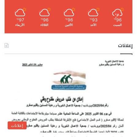
97
96
96
93
96
℉
℉
℉
℉
℉
السبت
الأحد
الأثنين
الثلاثاء
الأربعاء
إعلانات
إعلانات