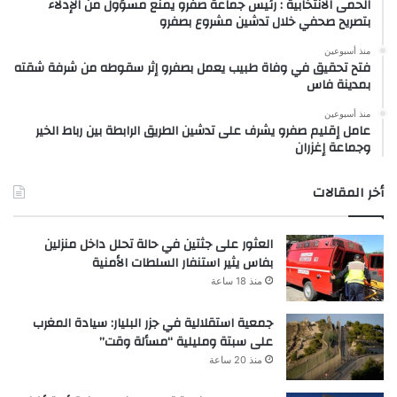
الحمى الانتخابية : رئيس جماعة صفرو يمنع مسؤول من الإدلاء
بتصريح صحفي خلال تدشين مشروع بصفرو
منذ أسبوعين
فتح تحقيق في وفاة طبيب يعمل بصفرو إثر سقوطه من شرفة شقته
بمدينة فاس
منذ أسبوعين
عامل إقليم صفرو يشرف على تدشين الطريق الرابطة بين رباط الخير
وجماعة إغزران
أخر المقالات
العثور على جثتين في حالة تحلل داخل منزلين
بفاس يثير استنفار السلطات الأمنية
منذ 18 ساعة
جمعية استقلالية في جزر البليار: سيادة المغرب
على سبتة ومليلية “مسألة وقت”
منذ 20 ساعة