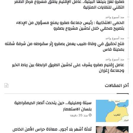
صفرو تعزز بنيتها البيئية.. عامل الإقليم يطلق مشروع مركز الطمر
التقني للنفايات المنزلية
منذ أسبوع واحد
الحمى الانتخابية : رئيس جماعة صفرو يمنع مسؤول من الإدلاء
بتصريح صحفي خلال تدشين مشروع بصفرو
منذ أسبوع واحد
فتح تحقيق في وفاة طبيب يعمل بصفرو إثر سقوطه من شرفة شقته
بمدينة فاس
منذ أسبوع واحد
عامل إقليم صفرو يشرف على تدشين الطريق الرابطة بين رباط الخير
وجماعة إغزران
أخر المقالات
سبتة ومليلية… حين يتحدث أنصار الديمقراطية
بلسان الاستعمار
منذ 35 دقيقة
ثلاثة أشهر بلا أجور.. معاناة حراس الأمن الخاص