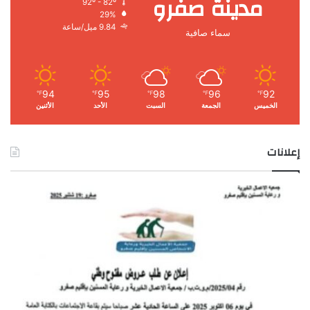
مدينة صفرو
92º - 82º
29%
9.84 ميل/ساعة
سماء صافية
94
95
98
96
92
℉
℉
℉
℉
℉
الخميس
الجمعة
السبت
الأحد
الأثنين
إعلانات