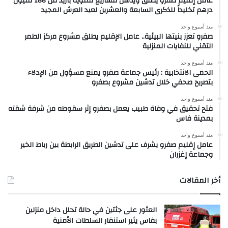
عامل إقليم صفرو يطلق ويدشن مشاريع تنموية بأزيد من 186 مليون
درهم تخليداً للذكرى السابعة والعشرين لعيد العرش المجيد
منذ أسبوع واحد
صفرو تعزز بنيتها البيئية.. عامل الإقليم يطلق مشروع مركز الطمر
التقني للنفايات المنزلية
منذ أسبوع واحد
الحمى الانتخابية : رئيس جماعة صفرو يمنع مسؤول من الإدلاء
بتصريح صحفي خلال تدشين مشروع بصفرو
منذ أسبوع واحد
فتح تحقيق في وفاة طبيب يعمل بصفرو إثر سقوطه من شرفة شقته
بمدينة فاس
منذ أسبوع واحد
عامل إقليم صفرو يشرف على تدشين الطريق الرابطة بين رباط الخير
وجماعة إغزران
أخر المقالات
العثور على جثتين في حالة تحلل داخل منزلين
بفاس يثير استنفار السلطات الأمنية