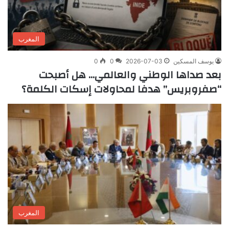
المغرب
يوسف المسكين
2026-07-03
0
0
بعد صداها الوطني والعالمي… هل أصبحت
“صفروبريس” هدفا لمحاولات إسكات الكلمة؟
المغرب