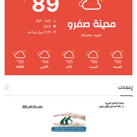
89
مدينة صفرو
90º - 83º
24%
5.75 ميل/ساعة
غيوم متفرقة
95
94
95
95
90
℉
℉
℉
℉
℉
الجمعة
السبت
الأحد
الأثنين
الثلاثاء
إعلانات