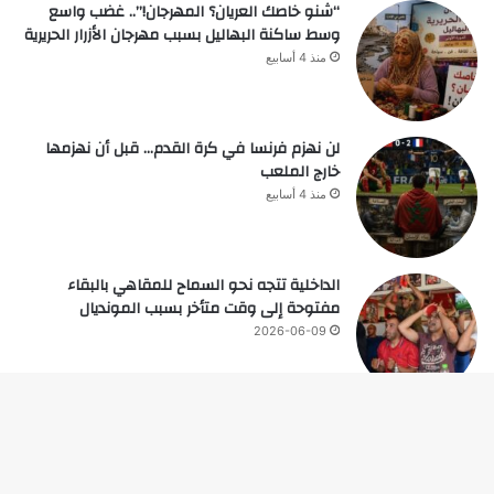
“شنو خاصك العريان؟ المهرجان!”.. غضب واسع
وسط ساكنة البهاليل بسبب مهرجان الأزرار الحريرية
منذ 4 أسابيع
لن نهزم فرنسا في كرة القدم… قبل أن نهزمها
خارج الملعب
منذ 4 أسابيع
الداخلية تتجه نحو السماح للمقاهي بالبقاء
مفتوحة إلى وقت متأخر بسبب المونديال
2026-06-09
زر
© حقوق النشر 2026، جميع الحقوق محفوظة |