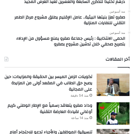
درهم تخليداً للذكرى السابعة والعشرين لعيد العرش المجيد
منذ أسبوعين
صفرو تعزز بنيتها البيئية.. عامل الإقليم يطلق مشروع مركز الطمر
التقني للنفايات المنزلية
منذ أسبوعين
الحمى الانتخابية : رئيس جماعة صفرو يمنع مسؤول من الإدلاء
بتصريح صحفي خلال تدشين مشروع بصفرو
أخر المقالات
تكوينات الزمن الميسر بين الحقيقة والمزايدات: حين
يصبح حق الطالب في المقعد أولى من المزايدة
على المجانية
منذ 54 دقيقة
وداد صفرو يتعاقد رسمياً مع الإطار الوطني كريم
أوغاني لقيادة العارضة التقنية
منذ 14 ساعة
تنسيقية الموظفين والأجراء تدعو للاحتجاج أمام