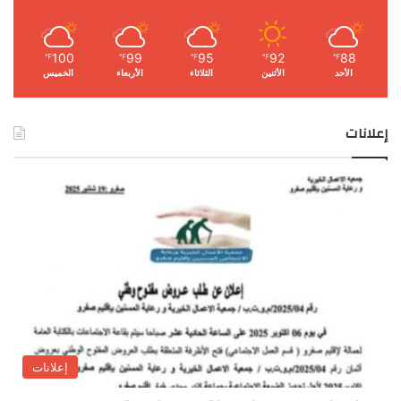
100
99
95
92
88
℉
℉
℉
℉
℉
الأحد
الأثنين
الثلاثاء
الأربعاء
الخميس
إعلانات
إعلانات