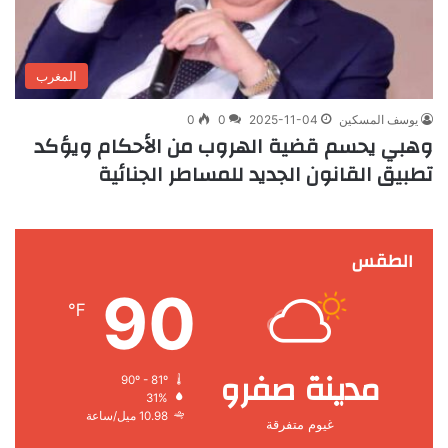
المغرب
يوسف المسكين
2025-11-04
0
0
وهبي يحسم قضية الهروب من الأحكام ويؤكد
تطبيق القانون الجديد للمساطر الجنائية
الطقس
90
℉
مدينة صفرو
90º - 81º
31%
10.98 ميل/ساعة
غيوم متفرقة