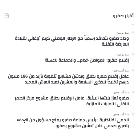
أخبار صفرو
منذ يومين
وداد صفرو يتعاقد رسمياً مع الإطار الوطني كريم أوغاني لقيادة
العارضة التقنية
منذ يومين
إقليم صفرو: المواطن خدام… والجماعة ناعسة!
منذ أسبوعين
عامل إقليم صفرو يطلق ويدشن مشاريع تنموية بأزيد من 186 مليون
درهم تخليداً للذكرى السابعة والعشرين لعيد العرش المجيد
منذ أسبوعين
صفرو تعزز بنيتها البيئية.. عامل الإقليم يطلق مشروع مركز الطمر
التقني للنفايات المنزلية
منذ أسبوعين
الحمى الانتخابية : رئيس جماعة صفرو يمنع مسؤول من الإدلاء
بتصريح صحفي خلال تدشين مشروع بصفرو