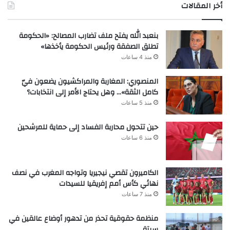
أخر المقالات
بنعبد الله يفتح ملف تضارب المصالح: «الحكومة
تطلق الصفقة ورئيس الحكومة يأخذها»
منذ 4 ساعات
المنصوري: المغاربة والمراكشيون يضعون فيّ
كامل الثقة»… وهل يحتاج الأمر إلى انتخابات؟
منذ 5 ساعات
حين تتحول محاربة الفساد إلى حماية للمرشحين
منذ 6 ساعات
الكاميرون تقصي نيجيريا وتواجه المغرب في نصف
نهائي كأس أمم إفريقيا للسيدات
منذ 7 ساعات
منظمة حقوقية تحذر من تدهور أوضاع عالقين في
سبتة