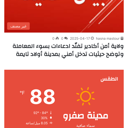
غير مصنف
0
0
2025-04-17
hasna mastour
ولاية أمن أكادير تفنّد ادعاءات بسوء المعاملة
وتوضح حيثيات تدخل أمني بمدينة أولاد تايمة
الطقس
88
℉
مدينة صفرو
92º - 84º
30%
8.05 ميل/ساعة
سماء صافية