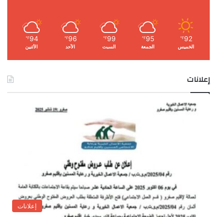
94
96
99
95
92
℉
℉
℉
℉
℉
الخميس
الجمعة
السبت
الأحد
الأثنين
إعلانات
إعلانات