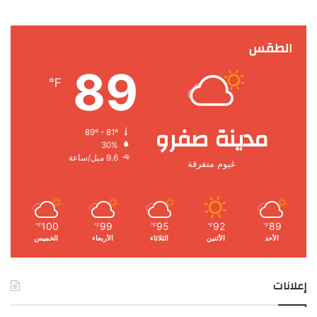
الطقس
89
℉
مدينة صفرو
89º - 81º
30%
9.6 ميل/ساعة
غيوم متفرقة
100
99
95
92
89
℉
℉
℉
℉
℉
الأحد
الأثنين
الثلاثاء
الأربعاء
الخميس
إعلانات