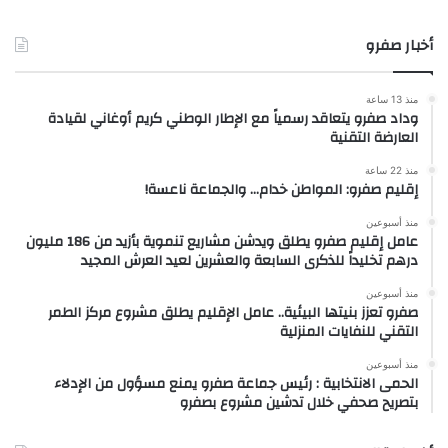
أخبار صفرو
منذ 13 ساعة
وداد صفرو يتعاقد رسمياً مع الإطار الوطني كريم أوغاني لقيادة
العارضة التقنية
منذ 22 ساعة
إقليم صفرو: المواطن خدام… والجماعة ناعسة!
منذ أسبوعين
عامل إقليم صفرو يطلق ويدشن مشاريع تنموية بأزيد من 186 مليون
درهم تخليداً للذكرى السابعة والعشرين لعيد العرش المجيد
منذ أسبوعين
صفرو تعزز بنيتها البيئية.. عامل الإقليم يطلق مشروع مركز الطمر
التقني للنفايات المنزلية
منذ أسبوعين
الحمى الانتخابية : رئيس جماعة صفرو يمنع مسؤول من الإدلاء
بتصريح صحفي خلال تدشين مشروع بصفرو