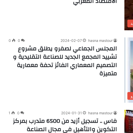
الاقتصاد المغربي
ة
0
0
2024-02-07
hasna mastour
المجلس الجماعي لصفرو يطلق مشروع
تشييد المجمع الجديد للصناعة التقليدية و
التصميم المعماري الفائز تحفة معمارية
متميزة
و
1
0
2024-01-31
hasna mastour
فاس .. تسجيل أزيد من 6500 متدرب بمركز
التكوين والتأهيل في مجال الصناعة