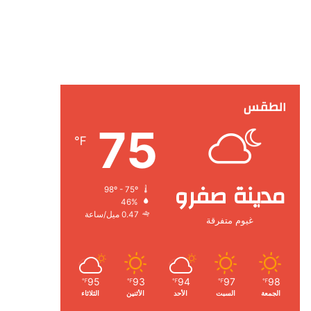
الطقس
75
℉
مدينة صفرو
98º - 75º
46%
0.47 ميل/ساعة
غيوم متفرقة
95
93
94
97
98
℉
℉
℉
℉
℉
الجمعة
السبت
الأحد
الأثنين
الثلاثاء