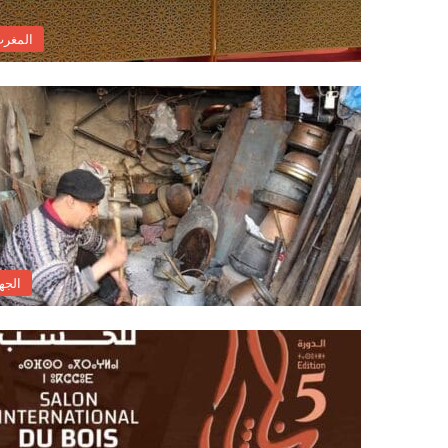
المغر
الجه