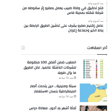
منذ أسبوع واحد
فتح تحقيق في وفاة طبيب يعمل بصفرو إثر سقوطه من
شرفة شقته بمدينة فاس
منذ أسبوع واحد
عامل إقليم صفرو يشرف على تدشين الطريق الرابطة بين
رباط الخير وجماعة إغزران
أخر المقالات
المغرب ضمن أفضل 100 منظومة
للشركات الناشئة عالميا.. لكن الطريق
ما يزال طويلا
منذ 13 ساعة
سبتة ومليلية… حين يتحدث أنصار
الديمقراطية بلسان الاستعمار
منذ 14 ساعة
ثلاثة أشهر بلا أجور.. معاناة حراس