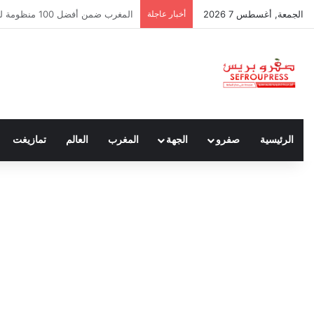
الجمعة, أغسطس 7 2026
أخبار عاجلة
سبتة ومليلية… حين يتحدث أنصار الد
الرئيسية
صفرو
الجهة
المغرب
العالم
تمازيغت