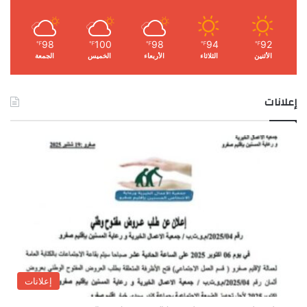
98
100
98
94
92
℉
℉
℉
℉
℉
الأثنين
الثلاثاء
الأربعاء
الخميس
الجمعة
إعلانات
إعلانات