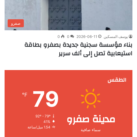
صفرو
يوسف المسكين
2026-06-11
0
0
بناء مؤسسة سجنية جديدة بصفرو بطاقة
استيعابية تصل إلى ألف سرير
الطقس
79
℉
مدينة صفرو
92º - 79º
41%
1.54 ميل/ساعة
سماء صافية