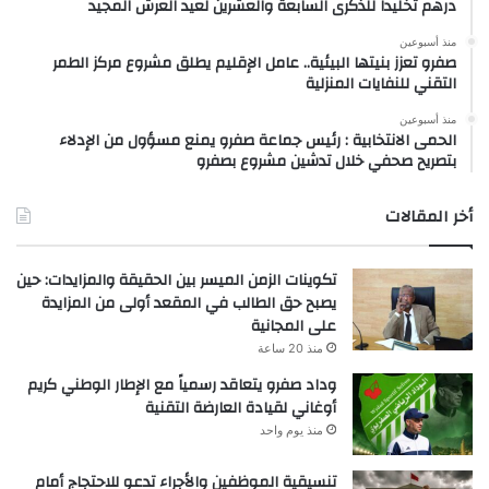
درهم تخليداً للذكرى السابعة والعشرين لعيد العرش المجيد
منذ أسبوعين
صفرو تعزز بنيتها البيئية.. عامل الإقليم يطلق مشروع مركز الطمر
التقني للنفايات المنزلية
منذ أسبوعين
الحمى الانتخابية : رئيس جماعة صفرو يمنع مسؤول من الإدلاء
بتصريح صحفي خلال تدشين مشروع بصفرو
أخر المقالات
تكوينات الزمن الميسر بين الحقيقة والمزايدات: حين
يصبح حق الطالب في المقعد أولى من المزايدة
على المجانية
منذ 20 ساعة
وداد صفرو يتعاقد رسمياً مع الإطار الوطني كريم
أوغاني لقيادة العارضة التقنية
منذ يوم واحد
تنسيقية الموظفين والأجراء تدعو للاحتجاج أمام