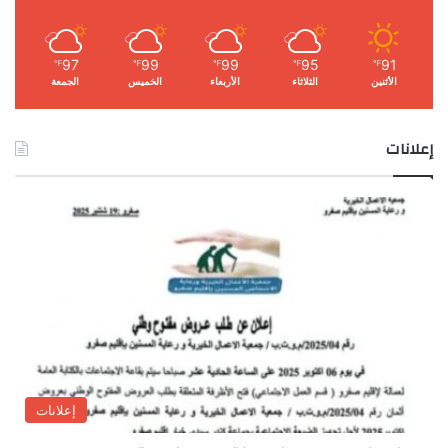
97
99
99
95
91
℉
℉
℉
℉
℉
الأثنين
الثلاثاء
الأربعاء
الخميس
الجمعة
إعلانات
إعلانات