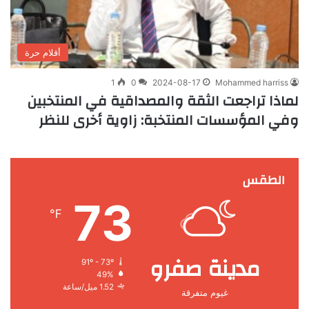
أقلام حرة
1
0
2024-08-17
Mohammed harriss
لماذا تراجعت الثقة والمصداقية في المنتخبين
وفي المؤسسات المنتخبة: زاوية أخرى للنظر
الطقس
73
℉
مدينة صفرو
91º - 73º
49%
1.52 ميل/ساعة
غيوم متفرقة