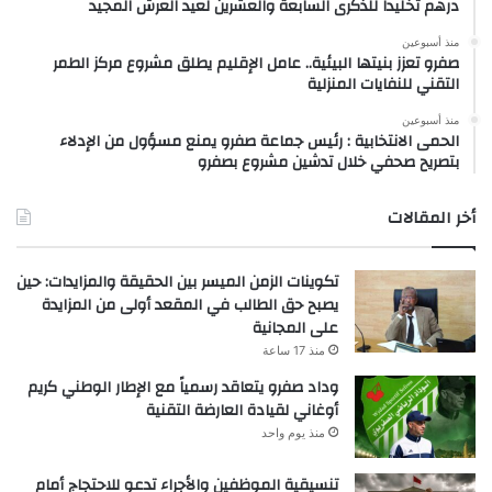
درهم تخليداً للذكرى السابعة والعشرين لعيد العرش المجيد
منذ أسبوعين
صفرو تعزز بنيتها البيئية.. عامل الإقليم يطلق مشروع مركز الطمر
التقني للنفايات المنزلية
منذ أسبوعين
الحمى الانتخابية : رئيس جماعة صفرو يمنع مسؤول من الإدلاء
بتصريح صحفي خلال تدشين مشروع بصفرو
أخر المقالات
تكوينات الزمن الميسر بين الحقيقة والمزايدات: حين
يصبح حق الطالب في المقعد أولى من المزايدة
على المجانية
منذ 17 ساعة
وداد صفرو يتعاقد رسمياً مع الإطار الوطني كريم
أوغاني لقيادة العارضة التقنية
منذ يوم واحد
تنسيقية الموظفين والأجراء تدعو للاحتجاج أمام