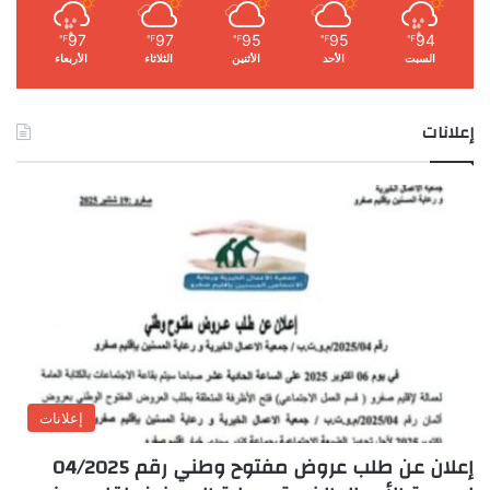
97
97
95
95
94
℉
℉
℉
℉
℉
السبت
الأحد
الأثنين
الثلاثاء
الأربعاء
إعلانات
إعلانات
إعلان عن طلب عروض مفتوح وطني رقم 04/2025