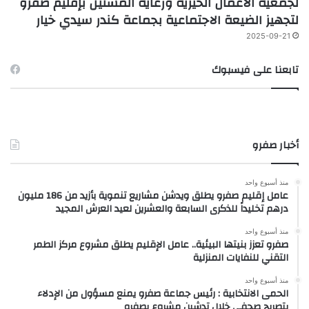
لجمعية الأعمال الخيرية ورعاية المسنين بإقليم صفرو
لتجهيز الضيعة الاجتماعية بجماعة كندر سيدي خيار
2025-09-21
تابعنا على فيسبوك
أخبار صفرو
منذ أسبوع واحد
عامل إقليم صفرو يطلق ويدشن مشاريع تنموية بأزيد من 186 مليون
درهم تخليداً للذكرى السابعة والعشرين لعيد العرش المجيد
منذ أسبوع واحد
صفرو تعزز بنيتها البيئية.. عامل الإقليم يطلق مشروع مركز الطمر
التقني للنفايات المنزلية
منذ أسبوع واحد
الحمى الانتخابية : رئيس جماعة صفرو يمنع مسؤول من الإدلاء
بتصريح صحفي خلال تدشين مشروع بصفرو