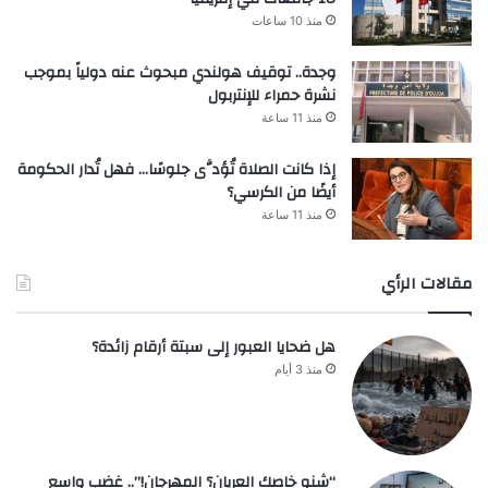
منذ 10 ساعات
وجدة.. توقيف هولندي مبحوث عنه دولياً بموجب
نشرة حمراء للإنتربول
منذ 11 ساعة
إذا كانت الصلاة تُؤدَّى جلوسًا… فهل تُدار الحكومة
أيضًا من الكرسي؟
منذ 11 ساعة
مقالات الرأي
هل ضحايا العبور إلى سبتة أرقام زائدة؟
منذ 3 أيام
“شنو خاصك العريان؟ المهرجان!”.. غضب واسع