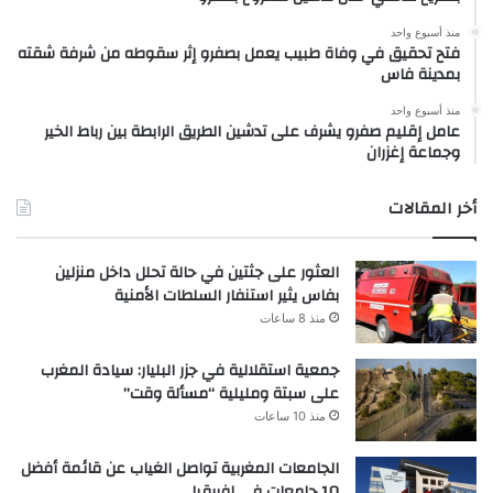
منذ أسبوع واحد
فتح تحقيق في وفاة طبيب يعمل بصفرو إثر سقوطه من شرفة شقته
بمدينة فاس
منذ أسبوع واحد
عامل إقليم صفرو يشرف على تدشين الطريق الرابطة بين رباط الخير
وجماعة إغزران
أخر المقالات
العثور على جثتين في حالة تحلل داخل منزلين
بفاس يثير استنفار السلطات الأمنية
منذ 8 ساعات
جمعية استقلالية في جزر البليار: سيادة المغرب
على سبتة ومليلية “مسألة وقت”
منذ 10 ساعات
الجامعات المغربية تواصل الغياب عن قائمة أفضل
10 جامعات في إفريقيا