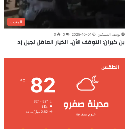
المغرب
يوسف المسكين
2025-10-01
0
0
بن كيران: التوقف الآن.. الخيار العاقل لجيل زد
الطقس
82
℉
مدينة صفرو
82º - 82º
31%
2.62 ميل/ساعة
غيوم متفرقة