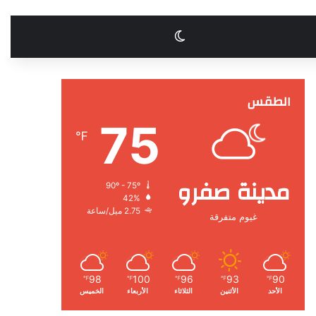
الوضع المظلم
الطقس
75
℉
مدينة صفرو
90º - 75º
42%
2.75 ميل/ساعة
غيوم متفرقة
98
100
96
93
90
℉
℉
℉
℉
℉
الأحد
الأثنين
الثلاثاء
الأربعاء
الخميس