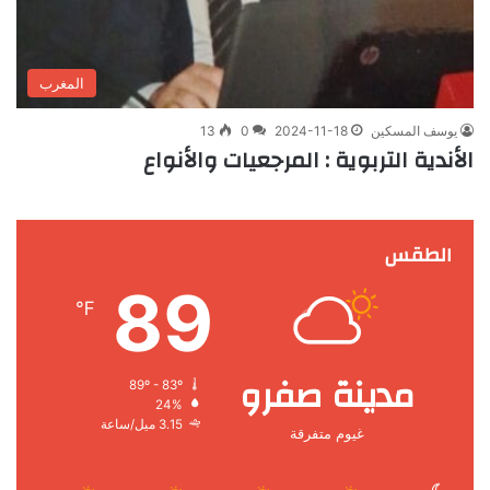
المغرب
يوسف المسكين
2024-11-18
0
13
الأندية التربوية : المرجعيات والأنواع
الطقس
89
℉
مدينة صفرو
89º - 83º
24%
3.15 ميل/ساعة
غيوم متفرقة