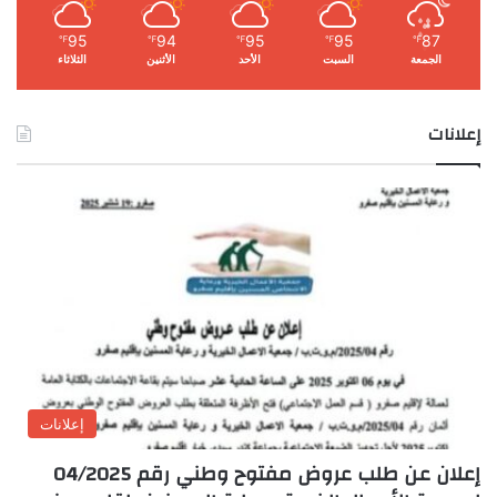
95
94
95
95
87
℉
℉
℉
℉
℉
الجمعة
السبت
الأحد
الأثنين
الثلاثاء
إعلانات
إعلانات
إعلان عن طلب عروض مفتوح وطني رقم 04/2025