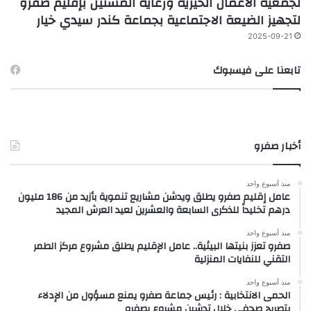
لجمعية الأعمال الخيرية ورعاية المسنين بإقليم صفرو
لتجهيز الضيعة الاجتماعية بجماعة كندر سيدي خيار
2025-09-21
تابعنا على فيسبوك
أخبار صفرو
منذ أسبوع واحد
عامل إقليم صفرو يطلق ويدشن مشاريع تنموية بأزيد من 186 مليون
درهم تخليداً للذكرى السابعة والعشرين لعيد العرش المجيد
منذ أسبوع واحد
صفرو تعزز بنيتها البيئية.. عامل الإقليم يطلق مشروع مركز الطمر
التقني للنفايات المنزلية
منذ أسبوع واحد
الحمى الانتخابية : رئيس جماعة صفرو يمنع مسؤول من الإدلاء
بتصريح صحفي خلال تدشين مشروع بصفرو