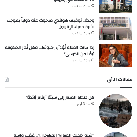
منذ 7 ساعات
وجدة.. توقيف هولندي مبحوث عنه دولياً بموجب
نشرة حمراء للإنتربول
منذ 7 ساعات
إذا كانت الصلاة تُؤدَّى جلوسًا… فهل تُدار الحكومة
أيضًا من الكرسي؟
منذ 7 ساعات
مقالات الرأي
هل ضحايا العبور إلى سبتة أرقام زائدة؟
منذ 3 أيام
“شنو خاصك العريان؟ المهرجان!”.. غضب واسع