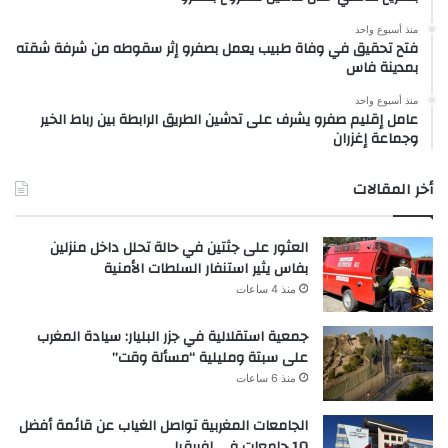
منذ أسبوع واحد
فتح تحقيق في وفاة طبيب يعمل بصفرو إثر سقوطه من شرفة شقته
بمدينة فاس
منذ أسبوع واحد
عامل إقليم صفرو يشرف على تدشين الطريق الرابطة بين رباط الخير
وجماعة إغزران
أخر المقالات
العثور على جثتين في حالة تحلل داخل منزلين
بفاس يثير استنفار السلطات الأمنية
منذ 4 ساعات
جمعية استقلالية في جزر البليار: سيادة المغرب
على سبتة ومليلية “مسألة وقت”
منذ 6 ساعات
الجامعات المغربية تواصل الغياب عن قائمة أفضل
10 جامعات في إفريقيا