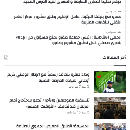
درهم تخليداً للذكرى السابعة والعشرين لعيد العرش المجيد
منذ أسبوعين
صفرو تعزز بنيتها البيئية.. عامل الإقليم يطلق مشروع مركز الطمر
التقني للنفايات المنزلية
منذ أسبوعين
الحمى الانتخابية : رئيس جماعة صفرو يمنع مسؤول من الإدلاء
بتصريح صحفي خلال تدشين مشروع بصفرو
أخر المقالات
وداد صفرو يتعاقد رسمياً مع الإطار الوطني كريم
أوغاني لقيادة العارضة التقنية
منذ 7 ساعات
تنسيقية الموظفين والأجراء تدعو للاحتجاج أمام
البرلمان ضد تكاليف «التوقيت الميسر»
منذ 10 ساعات
الحسيمة: انطلاق المعرض الجهوي للصناعة