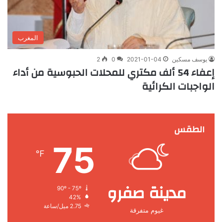
المغرب
يوسف مسكين
2021-01-04
0
2
إعفاء 54 ألف مكتري للمحلات الحبوسية من أداء
الواجبات الكرائية
الطقس
75
℉
مدينة صفرو
90º - 75º
42%
2.75 ميل/ساعة
غيوم متفرقة