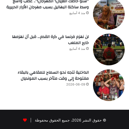
“شنو خاصك العريان؟ المهرجان!”.. غضب واسع
وسط ساكنة البهاليل بسبب مهرجان الأزرار الحريرية
منذ 4 أسابيع
لن نهزم فرنسا في كرة القدم… قبل أن نهزمها
خارج الملعب
منذ 4 أسابيع
الداخلية تتجه نحو السماح للمقاهي بالبقاء
مفتوحة إلى وقت متأخر بسبب المونديال
2026-06-09
© حقوق النشر 2026، جميع الحقوق محفوظة |