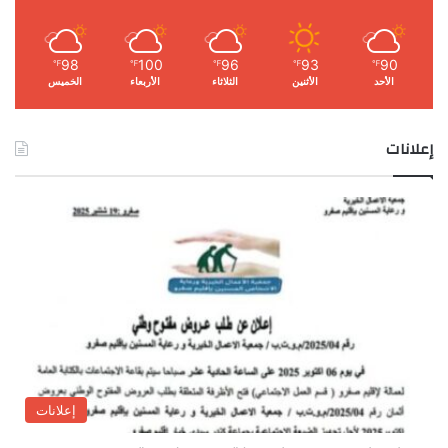
98
100
96
93
90
℉
℉
℉
℉
℉
الأحد
الأثنين
الثلاثاء
الأربعاء
الخميس
إعلانات
إعلانات