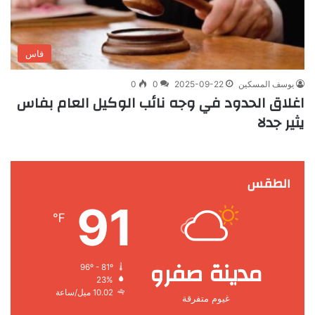
فاس
يوسف المسكين
2025-09-22
0
0
اغلاق الحدود في وجه نائب الوكيل العام بفاس
يثير جدلا
الطقس
91
℉
مدينة صفرو
96º - 81º
23%
10.02 ميل/ساعة
غيوم متفرقة