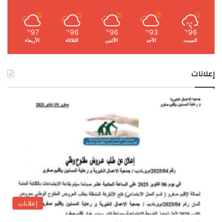
97
96
96
93
96
℉
℉
℉
℉
℉
السبت
الأحد
الأثنين
الثلاثاء
الأربعاء
إعلانات
إعلانات