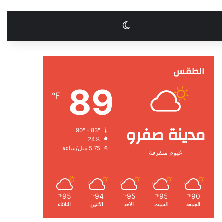
الوضع المظلم
الطقس
89
℉
مدينة صفرو
90º - 83º
24%
5.75 ميل/ساعة
غيوم متفرقة
95
94
95
95
90
℉
℉
℉
℉
℉
الجمعة
السبت
الأحد
الأثنين
الثلاثاء