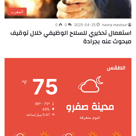
المغرب
0
0
2025-04-25
hasna mastour
استعمال تحذيري للسلاح الوظيفي خلال توقيف
مبحوث عنه بجرادة
الطقس
75
℉
مدينة صفرو
98º - 75º
46%
0.47 ميل/ساعة
غيوم متفرقة