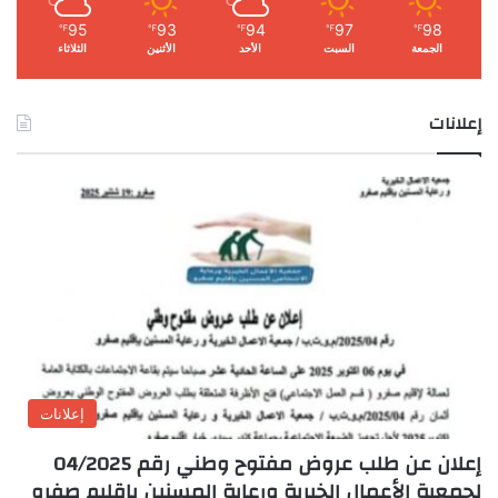
95
93
94
97
98
℉
℉
℉
℉
℉
الجمعة
السبت
الأحد
الأثنين
الثلاثاء
إعلانات
إعلانات
إعلان عن طلب عروض مفتوح وطني رقم 04/2025
لجمعية الأعمال الخيرية ورعاية المسنين بإقليم صفرو