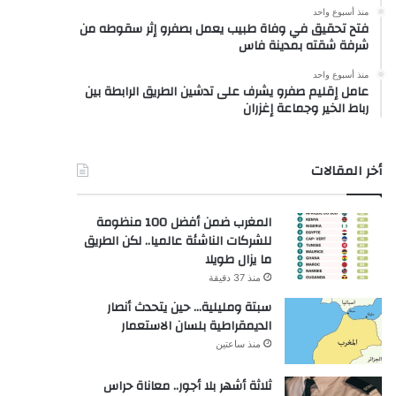
منذ أسبوع واحد
فتح تحقيق في وفاة طبيب يعمل بصفرو إثر سقوطه من
شرفة شقته بمدينة فاس
منذ أسبوع واحد
عامل إقليم صفرو يشرف على تدشين الطريق الرابطة بين
رباط الخير وجماعة إغزران
أخر المقالات
المغرب ضمن أفضل 100 منظومة
للشركات الناشئة عالميا.. لكن الطريق
ما يزال طويلا
منذ 37 دقيقة
سبتة ومليلية… حين يتحدث أنصار
الديمقراطية بلسان الاستعمار
منذ ساعتين
ثلاثة أشهر بلا أجور.. معاناة حراس