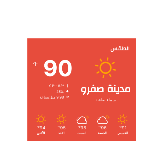
الطقس
90
℉
مدينة صفرو
91º - 82º
28%
9.98 ميل/ساعة
سماء صافية
94
95
98
96
91
℉
℉
℉
℉
℉
الخميس
الجمعة
السبت
الأحد
الأثنين