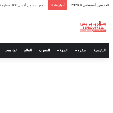
الخميس, أغسطس 6 2026
أخبار عاجلة
سبتة ومليلية… حين يتحدث أنصار ا
الرئيسية
صفرو
الجهة
المغرب
العالم
تمازيغت