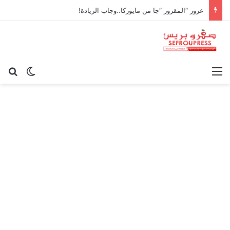
عزوز “المقزوز “جا من مايوركا..وجاب الزيادة!
القائمة
بح
الوضع ا