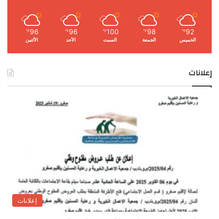
96
96
100
98
92
℉
℉
℉
℉
℉
الخميس
الجمعة
السبت
الأحد
الأثنين
إعلانات
إعلانات