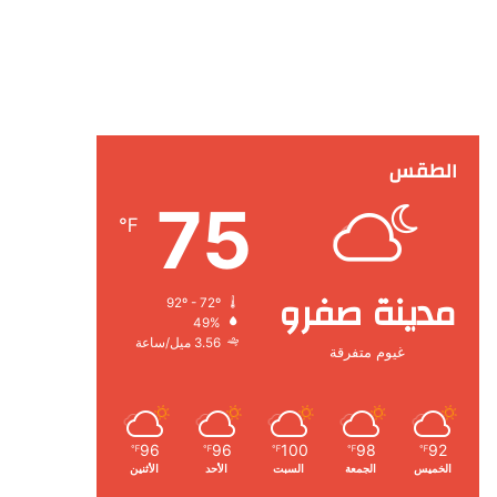
الطقس
75
℉
مدينة صفرو
92º - 72º
49%
3.56 ميل/ساعة
غيوم متفرقة
96
96
100
98
92
℉
℉
℉
℉
℉
الخميس
الجمعة
السبت
الأحد
الأثنين