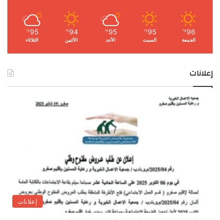
95
94
95
95
96
℉
℉
℉
℉
℉
الجمعة
السبت
الأحد
الأثنين
الثلاثاء
إعلانات
إعلانات