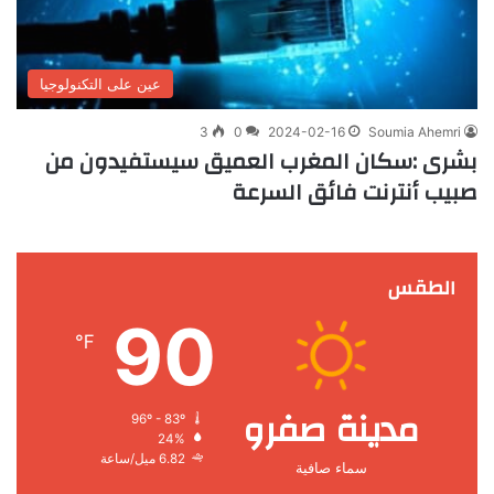
عين على التكنولوجيا
3
0
2024-02-16
Soumia Ahemri
بشرى :سكان المغرب العميق سيستفيدون من
صبيب أنترنت فائق السرعة
الطقس
90
℉
مدينة صفرو
96º - 83º
24%
6.82 ميل/ساعة
سماء صافية