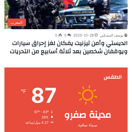
المغرب
يوسف المسكين
2025-10-28
0
0
الديستي وأمن تيزنيت يفكان لغز إحراق سيارات
ويوقفان شخصين بعد ثلاثة أسابيع من التحريات
الطقس
87
℉
مدينة صفرو
97º - 83º
26%
4.27 ميل/ساعة
سماء صافية