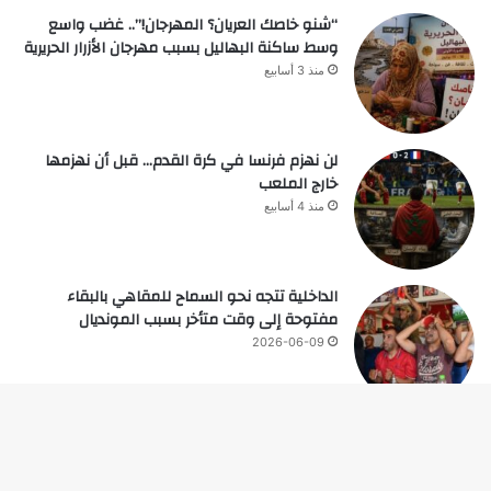
“شنو خاصك العريان؟ المهرجان!”.. غضب واسع
وسط ساكنة البهاليل بسبب مهرجان الأزرار الحريرية
منذ 3 أسابيع
لن نهزم فرنسا في كرة القدم… قبل أن نهزمها
خارج الملعب
منذ 4 أسابيع
الداخلية تتجه نحو السماح للمقاهي بالبقاء
مفتوحة إلى وقت متأخر بسبب المونديال
2026-06-09
زر
© حقوق النشر 2026، جميع الحقوق محفوظة |