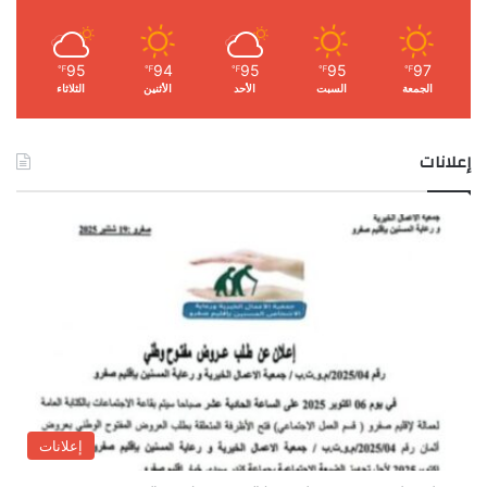
95
94
95
95
97
℉
℉
℉
℉
℉
الجمعة
السبت
الأحد
الأثنين
الثلاثاء
إعلانات
إعلانات