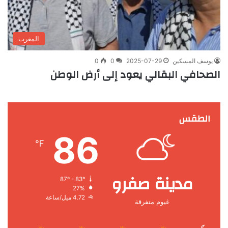
المغرب
يوسف المسكين
2025-07-29
0
0
الصحافي البقالي يعود إلى أرض الوطن
الطقس
86
℉
مدينة صفرو
87º - 83º
27%
4.72 ميل/ساعة
غيوم متفرقة