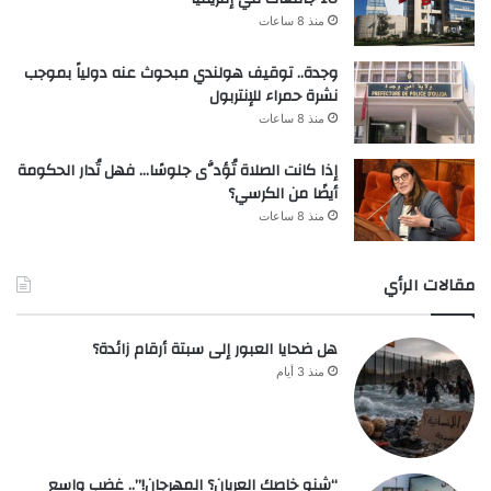
منذ 8 ساعات
وجدة.. توقيف هولندي مبحوث عنه دولياً بموجب
نشرة حمراء للإنتربول
منذ 8 ساعات
إذا كانت الصلاة تُؤدَّى جلوسًا… فهل تُدار الحكومة
أيضًا من الكرسي؟
منذ 8 ساعات
مقالات الرأي
هل ضحايا العبور إلى سبتة أرقام زائدة؟
منذ 3 أيام
“شنو خاصك العريان؟ المهرجان!”.. غضب واسع