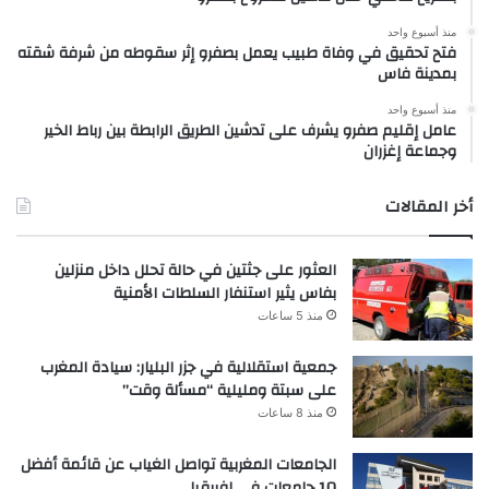
منذ أسبوع واحد
فتح تحقيق في وفاة طبيب يعمل بصفرو إثر سقوطه من شرفة شقته
بمدينة فاس
منذ أسبوع واحد
عامل إقليم صفرو يشرف على تدشين الطريق الرابطة بين رباط الخير
وجماعة إغزران
أخر المقالات
العثور على جثتين في حالة تحلل داخل منزلين
بفاس يثير استنفار السلطات الأمنية
منذ 5 ساعات
جمعية استقلالية في جزر البليار: سيادة المغرب
على سبتة ومليلية “مسألة وقت”
منذ 8 ساعات
الجامعات المغربية تواصل الغياب عن قائمة أفضل
10 جامعات في إفريقيا