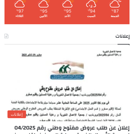
97
95
95
94
87
℉
℉
℉
℉
℉
الجمعة
السبت
الأحد
الأثنين
الثلاثاء
إعلانات
إعلانات
إعلان عن طلب عروض مفتوح وطني رقم 04/2025