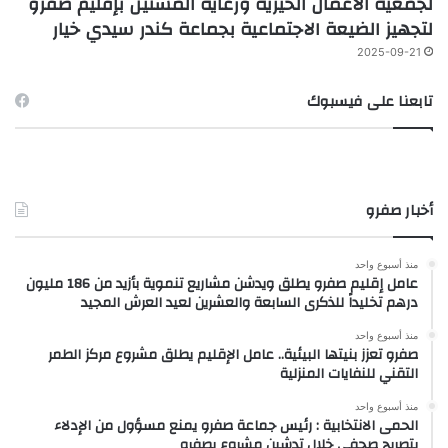
لجمعية الأعمال الخيرية ورعاية المسنين بإقليم صفرو
لتجهيز الضيعة الاجتماعية بجماعة كندر سيدي خيار
2025-09-21
تابعنا على فيسبوك
أخبار صفرو
منذ أسبوع واحد
عامل إقليم صفرو يطلق ويدشن مشاريع تنموية بأزيد من 186 مليون
درهم تخليداً للذكرى السابعة والعشرين لعيد العرش المجيد
منذ أسبوع واحد
صفرو تعزز بنيتها البيئية.. عامل الإقليم يطلق مشروع مركز الطمر
التقني للنفايات المنزلية
منذ أسبوع واحد
الحمى الانتخابية : رئيس جماعة صفرو يمنع مسؤول من الإدلاء
بتصريح صحفي خلال تدشين مشروع بصفرو