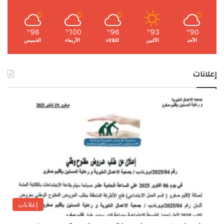
98
100
96
93
90
℉
℉
℉
℉
℉
الأحد
الأثنين
الثلاثاء
الأربعاء
الخميس
إعلانات
إعلانات