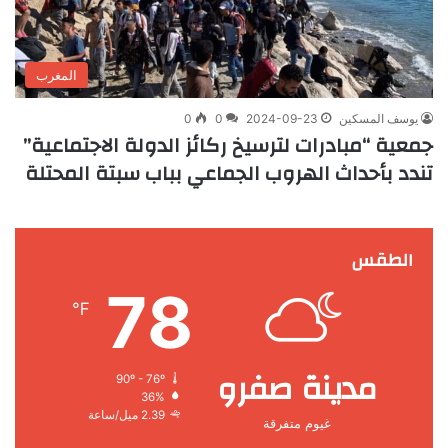
المغرب
يوسف المسكين
2024-09-23
0
0
جمعية “مبادرات لترسيخ ركائز الدولة الاجتماعية”
تندد بأحداث الهروب الجماعي بباب سبتة المحتلة
الطقس
78
℉
مدينة صفرو
90º - 76º
36%
2.39 ميل/ساعة
غيوم متفرقة