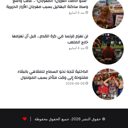
“شنو خاصك العريان؟ المهرجان!”.. غضب واسع
وسط ساكنة البهاليل بسبب مهرجان الأزرار الحريرية
منذ 4 أسابيع
لن نهزم فرنسا في كرة القدم… قبل أن نهزمها
خارج الملعب
منذ 4 أسابيع
الداخلية تتجه نحو السماح للمقاهي بالبقاء
مفتوحة إلى وقت متأخر بسبب المونديال
2026-06-09
© حقوق النشر 2026، جميع الحقوق محفوظة |