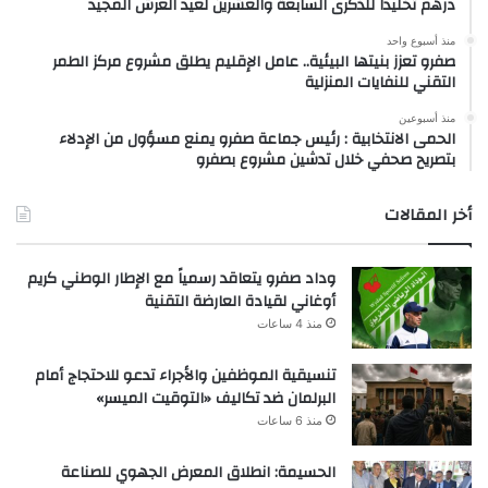
درهم تخليداً للذكرى السابعة والعشرين لعيد العرش المجيد
منذ أسبوع واحد
صفرو تعزز بنيتها البيئية.. عامل الإقليم يطلق مشروع مركز الطمر
التقني للنفايات المنزلية
منذ أسبوعين
الحمى الانتخابية : رئيس جماعة صفرو يمنع مسؤول من الإدلاء
بتصريح صحفي خلال تدشين مشروع بصفرو
أخر المقالات
وداد صفرو يتعاقد رسمياً مع الإطار الوطني كريم
أوغاني لقيادة العارضة التقنية
منذ 4 ساعات
تنسيقية الموظفين والأجراء تدعو للاحتجاج أمام
البرلمان ضد تكاليف «التوقيت الميسر»
منذ 6 ساعات
الحسيمة: انطلاق المعرض الجهوي للصناعة