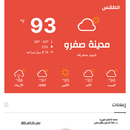
الطقس
93
℉
مدينة صفرو
96º - 83º
23%
8.14 ميل/ساعة
غيوم متفرقة
98
97
95
92
96
℉
℉
℉
℉
℉
السبت
الأحد
الأثنين
الثلاثاء
الأربعاء
إعلانات