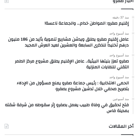
أخبار صفرو
منذ 37 دقيقة
إقليم صفرو: المواطن خدام… والجماعة ناعسة!
منذ أسبوع واحد
عامل إقليم صفرو يطلق ويدشن مشاريع تنموية بأزيد من 186 مليون
درهم تخليداً للذكرى السابعة والعشرين لعيد العرش المجيد
منذ أسبوع واحد
صفرو تعزز بنيتها البيئية.. عامل الإقليم يطلق مشروع مركز الطمر
التقني للنفايات المنزلية
منذ أسبوع واحد
الحمى الانتخابية : رئيس جماعة صفرو يمنع مسؤول من الإدلاء
بتصريح صحفي خلال تدشين مشروع بصفرو
منذ أسبوعين
فتح تحقيق في وفاة طبيب يعمل بصفرو إثر سقوطه من شرفة شقته
بمدينة فاس
أخر المقالات